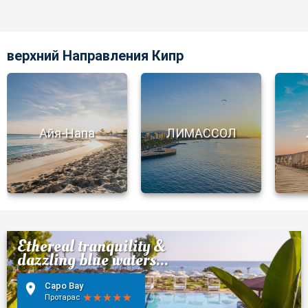
верхний Направления Кипр
Айя-Напа
ЛИМАССОЛ
Ethereal tranquility &
dazzling blue waters...
Capo Bay
Протарас