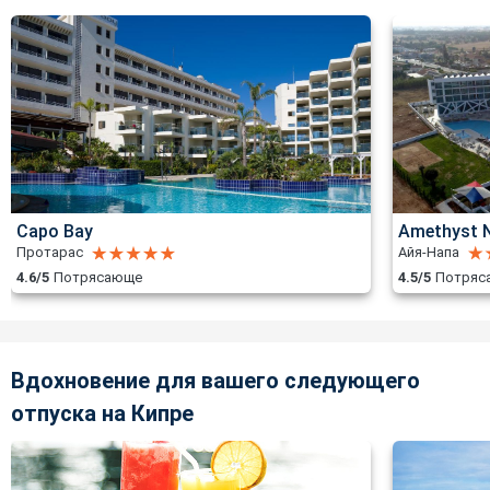
Capo Bay
Amethyst N
Протарас
Айя-Напа
4.6/5
Потрясающе
4.5/5
Потряс
Вдохновение для вашего следующего
отпуска на Кипре