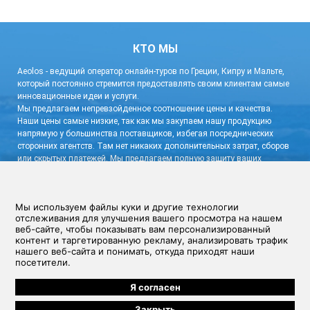
КТО МЫ
Aeolos - ведущий оператор онлайн-туров по Греции, Кипру и Мальте,
который постоянно стремится предоставлять своим клиентам самые
инновационные идеи и услуги.
Мы предлагаем непревзойденное соотношение цены и качества.
Наши цены самые низкие, так как мы закупаем нашу продукцию
напрямую у большинства поставщиков, избегая посреднических
сторонних агентств. Там нет никаких дополнительных затрат, сборов
или скрытых платежей. Мы предлагаем полную защиту ваших
персональных данных и гибкую систему бронирования с очень
низким депозитом и бесплатной отменой.
связаться с нами!
Условия и Положения
|
Политика конфиденциальности
Aeolos Cyprus Travel Ltd, Зенас Кантер 12, CY-1065, Никосия, Кипр, Номер
регистрации компании: 30678 (Зарегистрировано на Кипре) Контактная