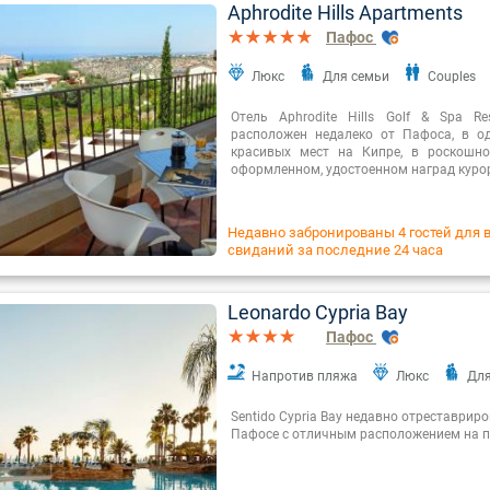
Aphrodite Hills Apartments
Пафос
Люкс
Для семьи
Couples
Отель Aphrodite Hills Golf & Spa Res
расположен недалеко от Пафоса, в о
красивых мест на Кипре, в роскошно
оформленном, удостоенном наград курор
Недавно забронированы 4 гостей для 
свиданий за последние 24 часа
Leonardo Cypria Bay
Пафос
Напротив пляжа
Люкс
Для
Sentido Cypria Bay недавно отреставрир
Пафосе с отличным расположением на п