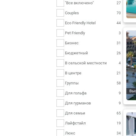
"Все включено"
27
Couples
70
Eco Friendly Hotel
44
Pet Friendly
3
Бизнес
31
Бюджетный
26
В сельской местности
4
В центре
21
Группы
58
Вы
Для гольфа
9
Для гурманов
9
Для семьи
65
Лайфстайл
19
Люкс
34