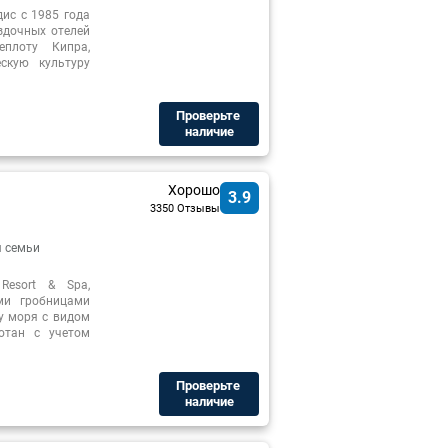
ис с 1985 года
здочных отелей
еплоту Кипра,
скую культуру
Проверьте ​
наличие
Хорошо
3.9
3350 Отзывы
 семьи
Resort & Spa,
ми гробницами
у моря с видом
отан с учетом
Проверьте ​
наличие