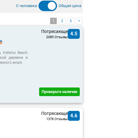
С человека
Общая цена
1
2
3
>
Потрясающе
4.5
2089 Отзывы
 Kefalos Beach
ской деревни и
емного моря.
Проверьте ​наличие
Потрясающе
4.6
1378 Отзывы