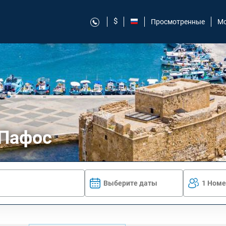
$
Просмотренные
Мо
 Пафос
Выберите даты
1 Номе