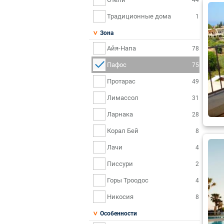
Традиционные дома
1
Зона
Айя-Напа
78
Пафос
75
Протарас
49
Лимассол
31
Ларнака
28
Корал Бей
8
Лачи
4
Писсури
2
Горы Троодос
4
Никосия
8
Особенности