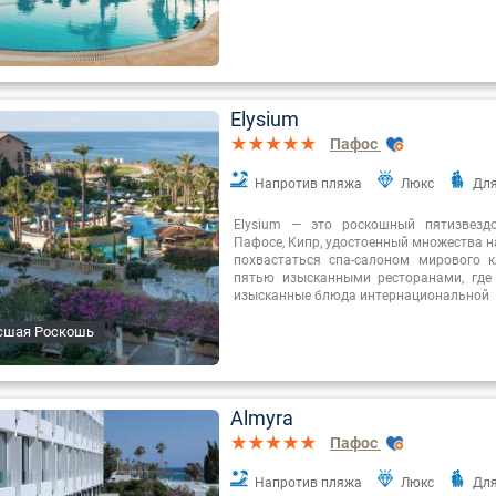
Elysium
Пафос
Напротив пляжа
Люкс
Для
Elysium — это роскошный пятизвезд
Пафосе, Кипр, удостоенный множества н
похвастаться спа-салоном мирового к
пятью изысканными ресторанами, где
изысканные блюда интернациональной
сшая Роскошь
Almyra
Пафос
Напротив пляжа
Люкс
Для