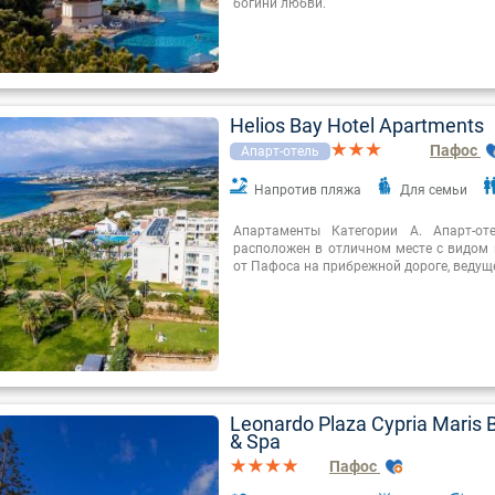
богини любви.
Helios Bay Hotel Apartments
Пафос
Апарт-отель
Напротив пляжа
Для семьи
Апартаменты Категории А. Апарт-оте
расположен в отличном месте с видом н
от Пафоса на прибрежной дороге, ведуще
Leonardo Plaza Cypria Maris 
& Spa
Пафос