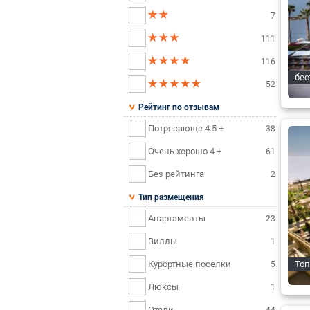
7
111
116
бес
52
Рейтинг по отзывам
Потрясающе 4.5 +
38
Очень хорошо 4 +
61
Без рейтинга
2
Тип размещения
Апартаменты
23
Виллы
1
Курортные поселки
Топ
5
Люксы
1
Отели
44