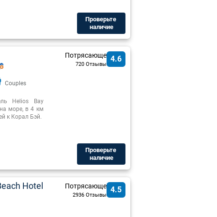
Проверьте ​
наличие
Потрясающе
4.6
720 Отзывы
Couples
ль Helios Bay
а море, в 4 км
й к Корал Бэй.
Проверьте ​
наличие
Beach Hotel
Потрясающе
4.5
2936 Отзывы