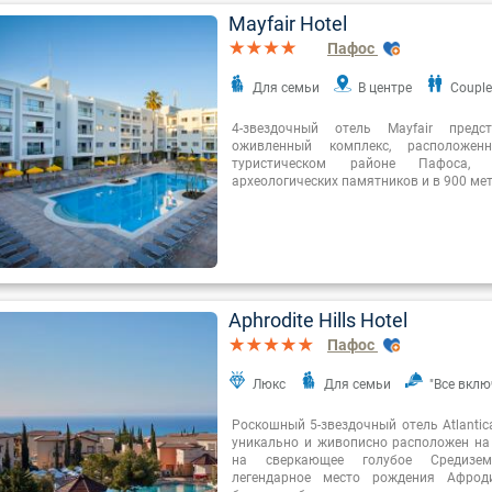
Mayfair Hotel
Пафос
Для семьи
В центре
Couple
4-звездочный отель Mayfair предс
оживленный комплекс, расположе
туристическом районе Пафоса, 
археологических памятников и в 900 мет
Aphrodite Hills Hotel
Пафос
Люкс
Для семьи
"Все вклю
Роскошный 5-звездочный отель Atlantica 
уникально и живописно расположен на
на сверкающее голубое Средизе
легендарное место рождения Афроди