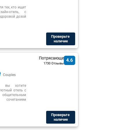
я тех, кто ищет
айн-отель, с
здоровой дозой
Проверьте ​
наличие
Потрясающе
4.6
1730 Отзывы
Couples
и вы хотите
уютный отель с
, общительным
сочетанием
Проверьте ​
наличие