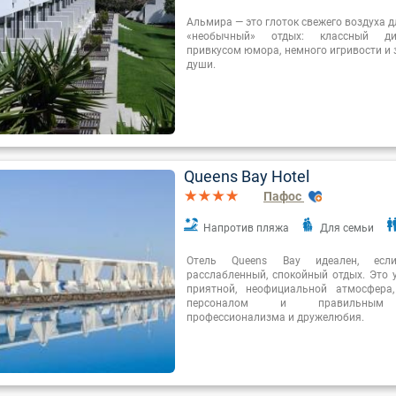
Альмира — это глоток свежего воздуха дл
«необычный» отдых: классный диз
привкусом юмора, немного игривости и 
души.
Queens Bay Hotel
Пафос
Напротив пляжа
Для семьи
Отель Queens Bay идеален, есл
расслабленный, спокойный отдых. Это 
приятной, неофициальной атмосфера
персоналом и правильным 
профессионализма и дружелюбия.