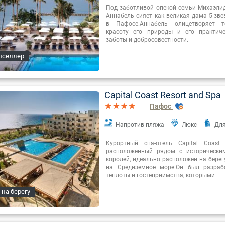
Под заботливой опекой семьи Михаэлид
Аннабель сияет как великая дама 5-зве
в Пафосе.Аннабель олицетворяет т
красоту его природы и его практиче
заботы и добросовестности.
тселлер
Capital Coast Resort and Spa
Пафос
Напротив пляжа
Люкс
Для
Курортный спа-отель Capital Coast 
расположенный рядом с исторически
королей, идеально расположен на берег
на Средиземное море.Он был разраб
теплоты и гостеприимства, которыми
 на берегу