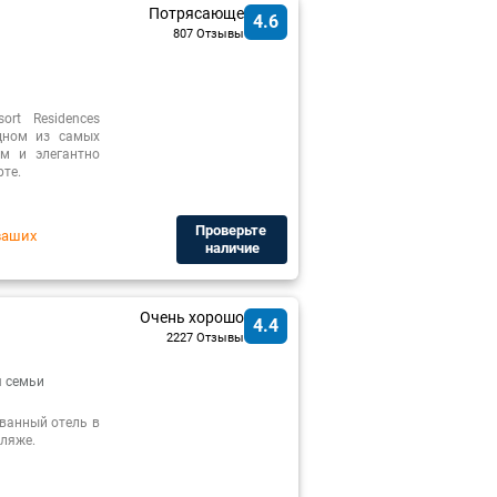
Потрясающе
4.6
807 Отзывы
ort Residences
дном из самых
м и элегантно
те.
Проверьте ​
ваших
наличие
Очень хорошо
4.4
2227 Отзывы
 семьи
ованный отель в
ляже.