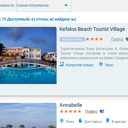
ровка по:
Самые популярные
с 75 Доступный(-е) отель(-и) найден(-ы)
Kefalos Beach Tourist Village
Пафос
Апарт-отель
Туристическая База Категории А. Отель
Tourist Village построен в стиле кипр
живописно раскинулся на берегу Средиз
Напротив пляжа
Люкс
Annabelle
Пафос
Люкс
Для семьи
В центре