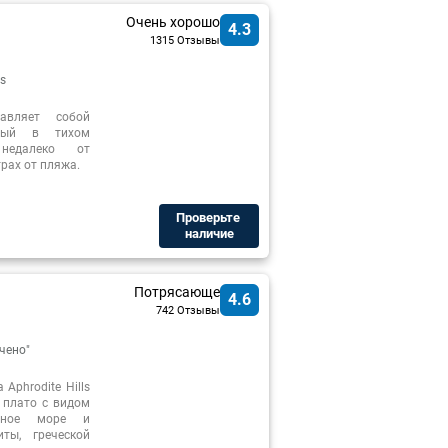
Очень хорошо
4.3
1315 Отзывы
s
тавляет собой
нный в тихом
недалеко от
рах от пляжа.
Проверьте ​
наличие
Потрясающе
4.6
742 Отзывы
чено"
Aphrodite Hills
 плато с видом
мное море и
ты, греческой