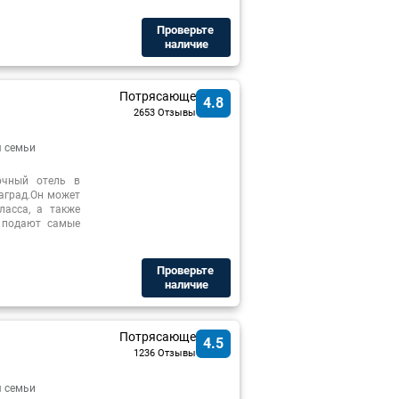
Проверьте ​
наличие
Потрясающе
4.8
2653 Отзывы
 семьи
очный отель в
аград.Он может
ласса, а также
 подают самые
Проверьте ​
наличие
Потрясающе
4.5
1236 Отзывы
 семьи