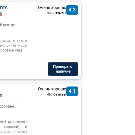
nts
Очень хорошо
4.3
958 Отзывы
В центре
афоса, в тихом
но синее море,
incessa Vera.
Проверьте ​
наличие
Очень хорошо
4.1
460 Отзывы
здоровье
otel Apartments
 королей", в
х исторических