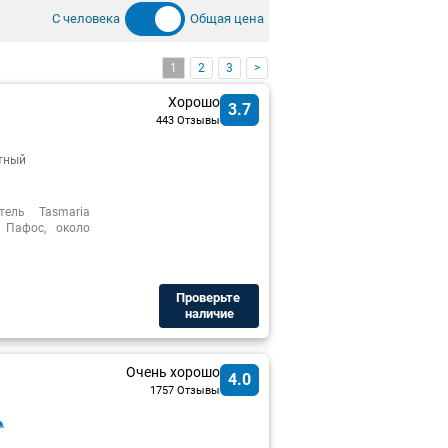
С человека
Общая цена
1
2
3
>
Хорошо
3.7
443 Отзывы
тный
тель Tasmaria
 Пафос, около
Проверьте ​
наличие
Очень хорошо
4.0
1757 Отзывы