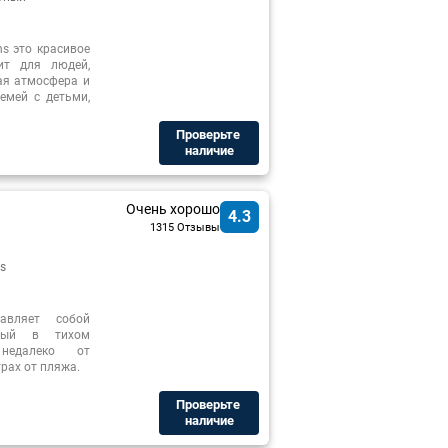
ns это красивое
ит для людей,
ая атмосфера и
емей с детьми,
Проверьте ​
наличие
Очень хорошо
4.3
1315 Отзывы
s
тавляет собой
нный в тихом
недалеко от
рах от пляжа.
Проверьте ​
наличие