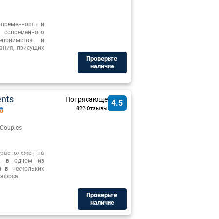
овременность и
я современного
теприимства и
ания, присущих
Проверьте ​
наличие
ents
Потрясающе
4.5
822 Отзывы
Couples
 расположен на
й, в одном из
и в нескольких
Пафоса.
Проверьте ​
наличие