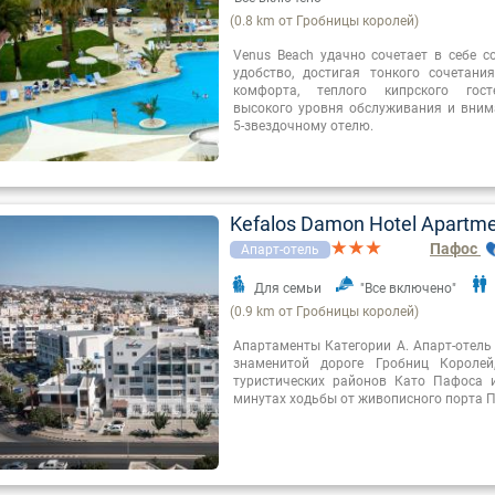
(0.8 km от Гробницы королей)
Venus Beach удачно сочетает в себе с
удобство, достигая тонкого сочетани
комфорта, теплого кипрского гос
высокого уровня обслуживания и вним
5-звездочному отелю.
Kefalos Damon Hotel Apartm
Пафос
Апарт-отель
Для семьи
"Все включено"
(0.9 km от Гробницы королей)
Апартаменты Категории А. Апарт-отель
знаменитой дороге Гробниц Короле
туристических районов Като Пафоса 
минутах ходьбы от живописного порта 