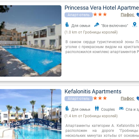
Princessa Vera Hotel Apartme
Пафос
Апарт-отель
Для семьи
"Все включено"
(1.0 km от Гробницы королей)
В самом сердце туристической зоны П
уголке с прекрасным видом на кристаль
расположился комплекс апартаментов Pr
Kefalonitis Apartments
Пафос
Апарт-отель
Для семьи
Couples
Спа и 
(1.4 km от Гробницы королей)
Апартаменты категории А. Kefalonitis H
расположен на дороге "Гробницы
нескольких минутах хотьбы от основны