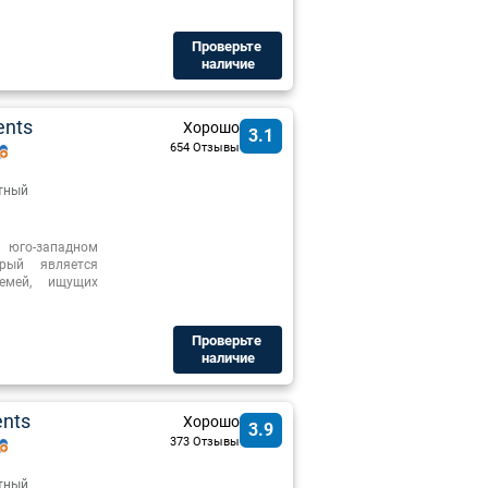
Проверьте ​
наличие
ents
Хорошо
3.1
654 Отзывы
тный
 юго-западном
рый является
емей, ищущих
Проверьте ​
наличие
ents
Хорошо
3.9
373 Отзывы
тный