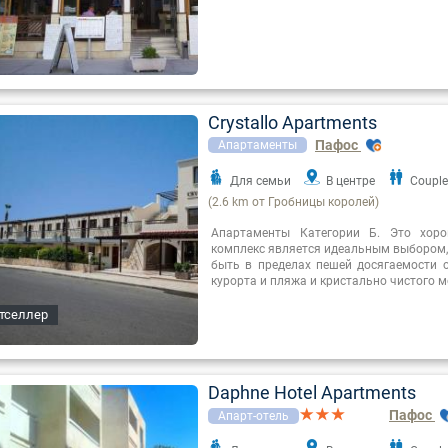
Crystallo Apartments
Пафос
Апартаменты
Для семьи
В центре
Couple
(2.6 km от Гробницы королей)
Апартаменты Категории Б. Это хор
комплекс является идеальным выбором, 
быть в пределах пешей досягаемости о
курорта и пляжа и кристально чистого м
тселлер
Daphne Hotel Apartments
Пафос
Апарт-отель