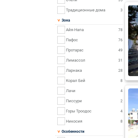
Традиционные дома
3
Зона
Айя-Напа
78
Пафос
76
Протарас
49
Лимассол
31
Ларнака
28
Корал Бей
8
Лачи
4
Писсури
2
Горы Троодос
4
Никосия
8
Особенности