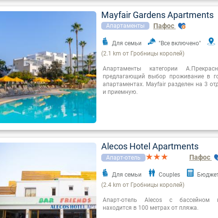
Mayfair Gardens Apartments
Пафос
Апартаменты
Для семьи
"Все включено"
(2.1 km от Гробницы королей)
Апартаменты категории А.Прекрас
предлагающий выбор проживание в го
апартаментах. Mayfair разделен на 3 о
и приемную.
Alecos Hotel Apartments
Пафос
Апарт-отель
Для семьи
Couples
Бюдже
(2.4 km от Гробницы королей)
Апарт-отель Alecos с бассейном 
находится в 100 метрах от пляжа.