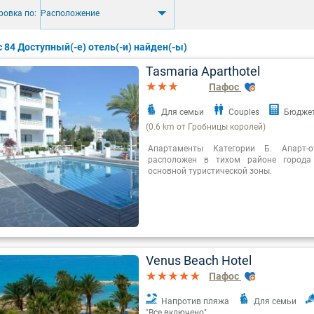
ровка по:
Pасположение
с 84 Доступный(-е) отель(-и) найден(-ы)
Tasmaria Aparthotel
Пафос
Для семьи
Couples
Бюдже
(0.6 km от Гробницы королей)
Апартаменты Категории Б. Апарт-о
расположен в тихом районе города
основной туристической зоны.
Venus Beach Hotel
Пафос
Напротив пляжа
Для семьи
"Все включено"