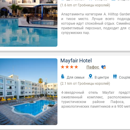
(1.6 km от Гробницы королей)
Апартаменты категории А. Hilltop Garde
и тихое место. Лучше всего подход
которые идут спокойный отдых. Семейн
приветливый персонал, подходит для с
супружеских пар.
Mayfair Hotel
Пафос
Для семьи
В центре
Couple
(2.1 km от Гробницы королей)
4-звездочный отель Mayfair предс
оживленный комплекс, расположе
туристическом районе Пафоса, 
археологических памятников и в 900 мет