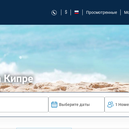
$
Просмотренные
Мо
а Кипре
Выберите даты
1 Номе