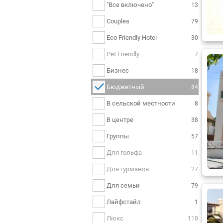
"Все включено"
13
Couples
79
Eco Friendly Hotel
30
Pet Friendly
7
Бизнес
18
Бюджетный
84
В сельской местности
8
В центре
38
Группы
57
Для гольфа
11
Для гурманов
27
Для семьи
79
Лайфстайл
1
Люкс
110