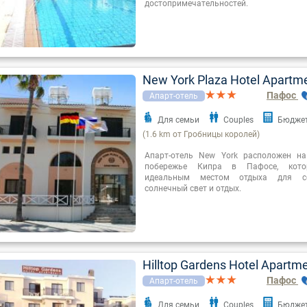
достопримечательностей.
New York Plaza Hotel Apartm
Пафос
Апарт-отель
Для семьи
Couples
Бюдже
(1.6 km от Гробницы королей)
Апарт-отель New York расположен на
побережье Кипра в Пафосе, кото
идеальным местом отдыха для с
солнечный свет и отдых.
Hilltop Gardens Hotel Apartm
Пафос
Апарт-отель
Для семьи
Couples
Бюдже