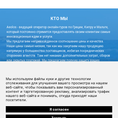
КТО МЫ
Aeolos - ведущий оператор онлайн-туров по Греции, Кипру и Мальте,
который постоянно стремится предоставлять своим клиентам самые
инновационные идеи и услуги.
Мы предлагаем непревзойденное соотношение цены и качества.
Наши цены самые низкие, так как мы закупаем нашу продукцию
напрямую у большинства поставщиков, избегая посреднических
сторонних агентств. Там нет никаких дополнительных затрат, сборов
или скрытых платежей. Мы предлагаем полную защиту ваших
персональных данных и гибкую систему бронирования с очень
низким депозитом и бесплатной отменой.
связаться с нами!
Условия и Положения
|
Политика конфиденциальности
Aeolos Cyprus Travel Ltd, Зенас Кантер 12, CY-1065, Никосия, Кипр, Номер
регистрации компании: 30678 (Зарегистрировано на Кипре) Контактная