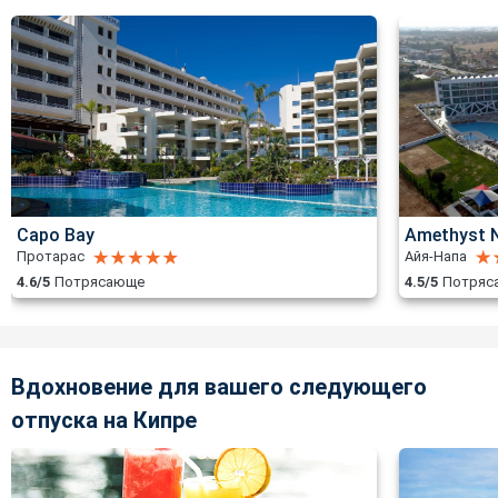
Capo Bay
Amethyst N
Протарас
Айя-Напа
4.6/5
Потрясающе
4.5/5
Потряс
Вдохновение для вашего следующего
отпуска на Кипре