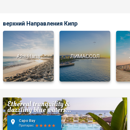
верхний Направления Кипр
Айя-Напа
ЛИМАССОЛ
Ethereal tranquility &
dazzling blue waters...
Capo Bay
Протарас