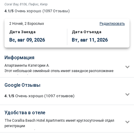
Coral Bay, 8106, Пафос, Кипр
4.1/5
Очень хорошо
(1097 Отзывы)
2
Ночей,
2
Взрослых
Редактировать
Дата Заезда
Дата Отъезда
Вс, авг 09, 2026
Вт, авг 11, 2026
Информация
Апартаменты Категории А.
Этот небольшой семейный отель имеет завидное расположение
на Coral Beach, c видом на песчаный пляж, являющийся одним
из лучших в области.
Google Отзывы
Этот небольшой семейный отель имеет завидное расположение
на Coral Beach,
расположены
в 12 км
к северу от Пафоса
в
4.1/5
Очень хорошо
(1097
отзывов)
быстро
развивающемся
тихом
районе Корал Бэй
с видом на
уединенный
песчаный пляж
(
лучший
в
Пафосе
)
,
всего в 10
минутах езды от
Като
Пафос,
до которого
можно легко
Δεονισος Μαυροματις
Удобства в отеле
3/5
добраться на
местном
автобусе.
Апартаменты предлагают
20/03/2026 08:25
расслабленный отдых
и высокий стандарт проживания с
The Corallia Beach Hotel Apartments имеет круглосуточный отдел
Местоположение отличное, чистота на уровне. Немного
самообслуживанием
для
любых
требований
семьи
.
В том же
регистрации
старая мебель в номерах. На ресепшн разводят на доплату.
здании
можно
найти
рестораны и бары,
если вы предпочитаете
и кондиционер общественных местах.Отель предоставляет
Вы покупаете заранее стандартный номер, а вас пытаются