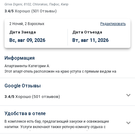
Griva Digeni, 8102, Chlorakas, Пафос, Кипр
3.4/5
Хорошо
(501 Отзывы)
2
Ночей,
2
Взрослых
Редактировать
Дата Заезда
Дата Отъезда
Вс, авг 09, 2026
Вт, авг 11, 2026
Информация
Апартаменты Категории А.
Этот апарт-отель расположен на краю уступа с прямым видом на
окружающую сельскую сторону моря.
Здесь вы увидите
незабываемые закаты, которые останутся в воспоминаниях.
Google Отзывы
Этот апарт-отель расположен на краю уступа с прямым видом на
3.4/5
Хорошо
(501
отзывов)
окружающую сельскую сторону моря.
Здесь вы увидите
незабываемые закаты, которые останутся в воспоминаниях.
Отель расположен всего в нескольких минутах от ближайшего
Denis Lebedev
Удобства в отеле
1/5
пляжа, ресторанов, таверн и автобусной остановки.
23/02/2026 13:41
Оригинально оформленные
в средиземноморском стиле
В комплексе есть бар, предлагающий закуски и освежающие
Общая оценка была бы 4, но ночью ко мне на кровать
аппартаменты Sunny Hill
(
класс
А) расположены на
краю
террасы
напитки. Услуги включают также уютную комнату отдыха с
заполз таракан. Из-за этого 1 звезда. Предполагаю, что
с беспрепятственным
видом на
окружающую
сельскую местность
телевизором, бильярд, дартс, сауна и частный бассейн. На
они живут либо в старой заколоченной мебели, либо в