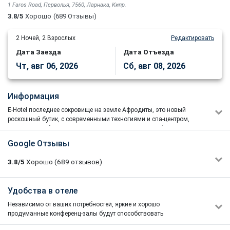
1 Faros Road, Перволья, 7560, Ларнака, Кипр.
3.8/5
Хорошо
(689 Отзывы)
2
Ночей,
2
Взрослых
Редактировать
Дата Заезда
Дата Отъезда
Чт, авг 06, 2026
Сб, авг 08, 2026
Информация
E-Hotel последнее сокровище на земле Афродиты, это новый
роскошный бутик, с современными техногиями и спа-центром,
все это разработанно в соответствии с принципами фен-шуй.
‘"E-Hotel" расположен на берегу удаленного мыса Кити, в
Google Отзывы
причудливом поселке Pervolia. Этот отель предлагает вам
роскошь и спокойствие с захватывающим видом на
3.8/5
Хорошо
(689
отзывов)
Средиземное море. Разработанный в соответствии с принципами
фэн-шуй, с полностью оборудованным спа, наслаждайтесь
здоровой средиземноморской кухней в ресторане и проведите
Dmitry Zorin
Удобства в отеле
3/5
вечер с расслабляющим напитком в гостинной. Восхитительные
06/01/2026 05:05
ландшафты средиземноморья приблизят вас к природе.
Независимо от ваших потребностей, яркие и хорошо
Персонал понравился, молодцы. Знают свое дело. А вот
"E-Hotel" это бренд который включает в себя коллекцию шика и
продуманные конференц-залы будут способствовать
номера, как и сам отель, нуждаются в обновлении. Не
роскоши, где природные элементы, современный дизайн и
инновационному мышлению. Зал может принять до 140
понравилась система управления светом в номере. Много