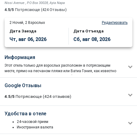
Nissi Avenue , P.O Box 30028, Ayia Napa
4.5/5
Потрясающе
(424 Отзывы)
2
Ночей,
2
Взрослых
Редактировать
Дата Заезда
Дата Отъезда
Чт, авг 06, 2026
Сб, авг 08, 2026
Информация
Этот отель только для взрослых расположен в потрясающем
месте, прямо на песчаном пляже или Ватиа Гония, как известно
местным жителям, в 20 минутах ходьбы от центра Айя-Напы. Он
идеально подходит для тех, кто ищет безмятежную и
Google Отзывы
расслабляющую атмосферу на пляже.
Великолепная территория, современный интерьер в стиле бутик,
4.5/5
Потрясающе
(424
отзывов)
внимательное обслуживание, небольшой и дружелюбный
характер, улучшенные стандарты проживания, местная кухня и
кухня фьюжн, приветливый персонал - вот некоторые из
Lianna Muradyan
Удобства в отеле
5/5
ключевых элементов отеля.
13/10/2025 16:24
24-часовой прием
Перонал отличный все отзывчивые дружелюбные
Иностранная валюта
отдельное спасибо Паникосу Костасу за особое вежливое
Принимаются все основные кредитные карты
отношение