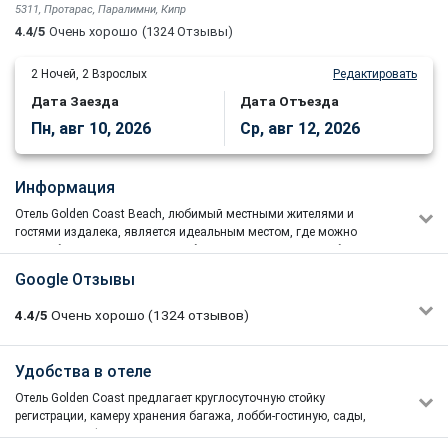
5311, Протарас, Паралимни, Кипр
4.4/5
Очень хорошо
(1324 Отзывы)
2
Ночей,
2
Взрослых
Редактировать
Дата Заезда
Дата Отъезда
Пн, авг 10, 2026
Ср, авг 12, 2026
Информация
Отель Golden Coast Beach, любимый местными жителями и
гостями издалека, является идеальным местом, где можно
расслабиться, насладиться любимой кухней или расслабиться с
коктейлем, любуясь Средиземным морем. Идеально
Google Отзывы
расположенный на берегу моря в туристической зоне Протарас.
Отель находится всего в 63 км от международного аэропорта
4.4/5
Очень хорошо
(1324
отзывов)
Ларнаки и предлагает отличные условия, включающие
различные типы номеров, конференц-залы, места проведения
мероприятий, рестораны и развлекательный центр.
Alena Koneva
Удобства в отеле
5/5
Отель находится всего в 63 км от международного аэропорта
19/08/2025 06:49
Ларнаки и предлагает отличные условия, включая различные
Отель Golden Coast предлагает круглосуточную стойку
Очень комфортный отель! Очень достойный вариант в
типы номеров, конференц-залы, места проведения мероприятий,
регистрации, камеру хранения багажа, лобби-гостиную, сады,
своей ценовой категории. Мы жили в аннексе в номере с
рестораны и развлекательный центр.
парковку, конференц-залы.
видом на Марину и море. Наш номер был чистым,