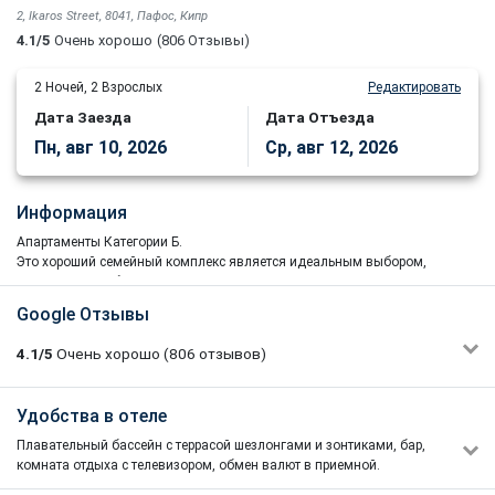
2, Ikaros Street, 8041, Пафос, Кипр
4.1/5
Очень хорошо
(806 Отзывы)
2
Ночей,
2
Взрослых
Редактировать
Дата Заезда
Дата Отъезда
Пн, авг 10, 2026
Ср, авг 12, 2026
Информация
Апартаменты Категории Б.
Это хороший семейный комплекс является идеальным выбором,
если вы хотите быть в пределах пешей досягаемости от всех
удобств курорта и пляжа и кристально чистого моря.
Google Отзывы
Это хороший семейный комплекс является идеальным выбором,
4.1/5
Очень хорошо
(806
отзывов)
если вы хотите быть в пределах пешей досягаемости от всех
удобств курорта и пляжа, но достаточно далеко, чтобы
расслабиться и воспользоваться дружелюбной и неформальной
Анастасия Загородняя
Удобства в отеле
1/5
атмосферой апартаментов.
02/07/2026 20:00
Плавательный бассейн с террасой шезлонгами и зонтиками, бар,
Ужасный отель (кроме бассейна) Таракан ЕЛКИ-ПАЛКИ
комната отдыха с телевизором, обмен валют в приемной.
побежал по кухни!!!!!