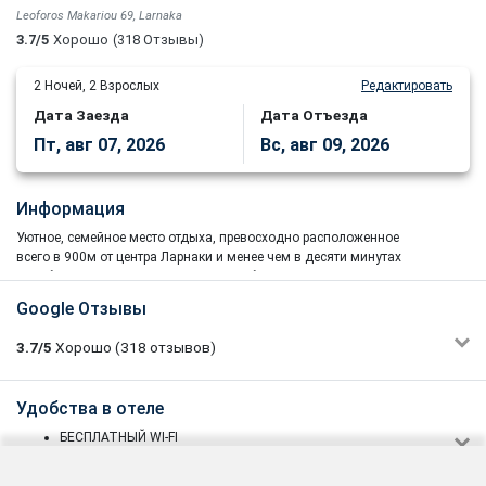
Leoforos Makariou 69, Larnaka
3.7/5
Хорошо
(318 Отзывы)
2
Ночей,
2
Взрослых
Редактировать
Дата Заезда
Дата Отъезда
Пт, авг 07, 2026
Вс, авг 09, 2026
Информация
Уютное, семейное место отдыха, превосходно расположенное
всего в 900м от центра Ларнаки и менее чем в десяти минутах
ходьбы от знаменитой Пальмовой набережной.
Google Отзывы
Sunflower Hotel Apartments является Class B Hotel Apts, однако
3.7/5
Хорошо
(318
отзывов)
гости могут наслаждаться свободой самообслуживания в среде,
которая предлагает большинство основных удобств и удобств,
связанных с First Class Hotel Apartments, базирующихся в
Yevheniia
Удобства в отеле
4/5
Ларнаке, в то же время отдыхающие могут насладиться большим
08/09/2024 12:42
выбором баров, магазинов и таверн.
БЕСПЛАТНЫЙ WI-FI
В отеле сделан свежий ремонт, имеется мини кухня в
Ресторан на завтрак/обед/ужин
номере, балкон. Всё довольно чисто, персонал приятный,
Первые три этажа в 2012 году были обновлены, а керамические
Кафетерий и бар
локация не очень - минут 15-20 пешком к пляжу.