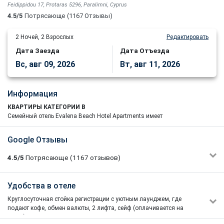
Feidippidou 17, Protaras 5296, Paralimni, Cyprus
4.5/5
Потрясающе
(1167 Отзывы)
2
Ночей,
2
Взрослых
Редактировать
Дата Заезда
Дата Отъезда
Вс, авг 09, 2026
Вт, авг 11, 2026
Информация
КВАРТИРЫ КАТЕГОРИИ B
Семейный отель Evalena Beach Hotel Apartments имеет
прекрасное расположение на популярном курорте Протарас в
конце знаменитого пляжа Fig Tree Beach с видом на сапфирово-
Google Отзывы
синее Средиземное море. Все основные развлекательные и
торговые центры Протараса и Айя-Напы находятся в пределах
4.5/5
Потрясающе
(1167
отзывов)
легкой досягаемости. Отель категории B-звезд является
дружелюбной базой для пар и семей с современными
удобствами и отличным сервисом. В отеле 179 квартир,
Julia Ilichyova
Удобства в отеле
1/5
расположенных на 3 этажах, с современными удобствами.
24/07/2021 17:54
Круглосуточная стойка регистрации с уютным лаунджем, где
Находимся сейчас в отеле, первый день и первые
ля незабываемого отдыха на Кипре Evalena Beach Hotel
подают кофе, обмен валюты, 2 лифта, сейф (оплачивается на
сюрпризы. С виду очень все симпатично, но процессы
Apartments - это именно то место. Аэропорт Ларнаки находится в
месте), мини-маркет, торговый пассаж с сувенирным магазином
внутри не налажены абсолютно. Ждали напитки на ужин