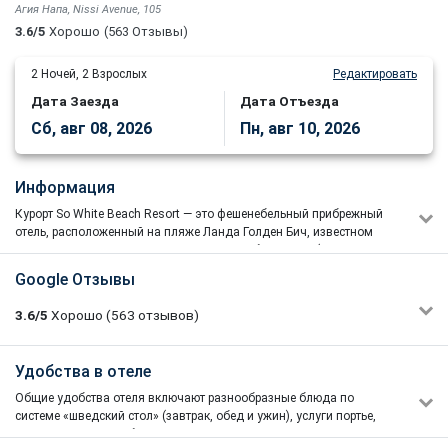
Агия Напа, Nissi Avenue, 105
3.6/5
Хорошо
(563 Отзывы)
2
Ночей,
2
Взрослых
Редактировать
Дата Заезда
Дата Отъезда
Сб, авг 08, 2026
Пн, авг 10, 2026
Информация
Курорт So White Beach Resort — это фешенебельный прибрежный
отель, расположенный на пляже Ланда Голден Бич, известном
своим золотым песком и кристально-голубой водой (признан
Лучшим пляжем Кипра 2025). Курорт располагает обширной
Google Отзывы
тропической территорией и впечатляющим комплексом из трёх
больших знаковых бассейнов с плавучими зонами для загара.
3.6/5
Хорошо
(563
отзывов)
Таким образом, White Club Resort предлагает выбор
эксклюзивных люксов-бунгало с VIP-удобствами, начиная от
частных бассейнов, джакузи и спа-душевых кабин до
Yuliia Kobzar
Удобства в отеле
4/5
светодиодных элементов управления во всех люксах и многого
12/04/2025 14:31
другого.
Расположенный в потрясающих тропических садах с
Общие удобства отеля включают разнообразные блюда по
Отдыхали в отеле во второй половине сентября. Ехали с
высокими пальмами, необычный белоснежный бассейн
системе «шведский стол» (завтрак, обед и ужин), услуги портье,
опаской , отзывы были плохие, но очень хотелось в отпуск ,
соблазнит любого своими плавающими шезлонгами,
стойку консьержа и бесплатный Wi-Fi во всех номерах и
а время выбора было ограничено, и у отелей с высоким