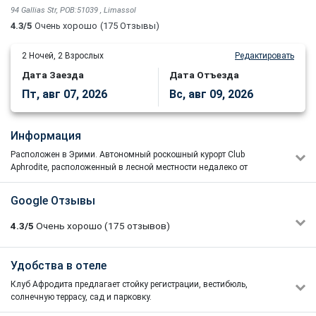
94 Gallias Str, POB:51039 , Limassol
4.3/5
Очень хорошо
(175 Отзывы)
2
Ночей,
2
Взрослых
Редактировать
Дата Заезда
Дата Отъезда
Пт, авг 07, 2026
Вс, авг 09, 2026
Информация
Расположен в Эрими.
Автономный роскошный курорт Club
Aphrodite, расположенный в лесной местности недалеко от
деревенской деревни Эрими, предлагает полный спектр частных
удобств для превосходного отдыха.
Google Отзывы
Автономный роскошный курорт Club Aphrodite расположен в
лесной местности недалеко от деревенской деревни Эрими,
4.3/5
Очень хорошо
(175
отзывов)
всего в шести с половиной милях от Лимассола. Он предлагает
полный спектр частных удобств для превосходного отдыха.
Илья Комов
Удобства в отеле
5/5
04/08/2022 09:22
Клуб Афродита предлагает стойку регистрации, вестибюль,
Всё отлично!
солнечную террасу, сад и парковку.
*