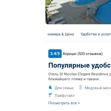
номера & Цена
Удобства и услу
3.4/5
Хорошо
(533
отзывов)
Популярные удобс
Отель St Nicolas Elegant Residenc
ближайшего пляжа и гавани.
Для семьи
Медовый мес
Лайфстайл
Посмотреть все >