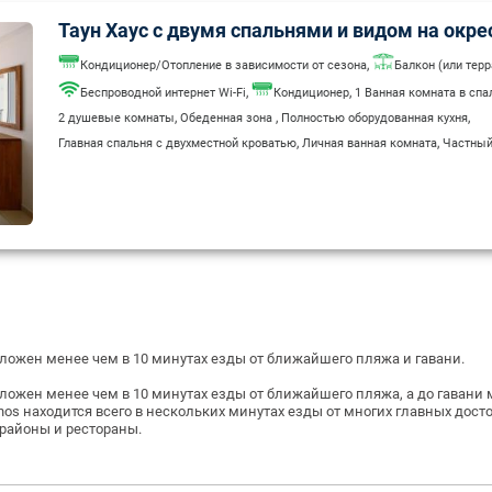
Таун Хаус с двумя спальнями и видом на окре
,
Кондиционер/Отопление в зависимости от сезона
Балкон (или терр
,
,
Беспроводной интернет Wi-Fi
Кондиционер
1 Ванная комната в спа
,
,
,
2 душевые комнаты
Обеденная зона
Полностью оборудованная кухня
,
,
Главная спальня с двухместной кроватью
Личная ванная комната
Частный
,
,
Беспроводной интернет Wi-Fi недоступен
Ванна или душ
Гладильные прин
,
,
,
,
,
Гостиная зона
Мини-кухня
Отопительные приборы
Сейфы
Туалет
Холодил
Электрический чайник
сположен менее чем в 10 минутах езды от ближайшего пляжа и гавани.
сположен менее чем в 10 минутах езды от ближайшего пляжа, а до гавани
aphos находится всего в нескольких минутах езды от многих главных дос
районы и рестораны.