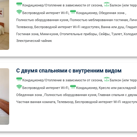
,
Кондиционер/Отопление в зависимости от сезона
Балкон (или терр
,
,
,
Беспроводной интернет Wi-Fi
Кондиционер
Обеденная зона
,
,
Полностью оборудованная кухня
Полностью меблированная гостиная
Личн
,
,
,
Телевизор
Беспроводной интернет Wi-Fi недоступен
Ванна или душ
Гладил
,
,
,
,
,
Гостиная зона
Мини-кухня
Отопительные приборы
Сейфы
Туалет
Холодил
Электрический чайник
С двумя спальнями с внутренним видом
,
Кондиционер/Отопление в зависимости от сезона
Балкон (или терр
,
,
Беспроводной интернет Wi-Fi
Кондиционер
Кресло или раскладной
,
,
Обеденная зона
Полностью оборудованная кухня
Главная спальня с двух
,
,
Частная ванная комната
Телевизор
Беспроводной интернет Wi-Fi недоступ
,
,
,
Гладильные принадлежности
Гостиная зона
Мини-кухня
Отопительные пр
,
,
Холодильник
Шумоизоляция
Электрический чайник