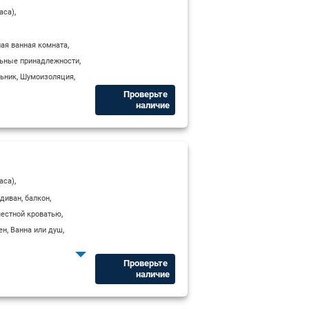
,
аса)
,
ая ванная комната
,
ьные принадлежности
,
,
ьник
Шумоизоляция
Проверьте ​
наличие
,
аса)
,
,
 диван
балкон
,
местной кроватью
,
,
ен
Ванна или душ
,
,
,
иборы
Сейфы
Туалет
Проверьте ​
наличие