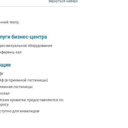
Вернуться наверх
нний театр.
луги бизнес-центра
дио-визуальное оборудование
нференц-зал
бщие
фт
йф (в приемной гостиницы)
иемная гостиницы
нозал
тские кроватки предоставляются по
просу
ступно для инвалидов