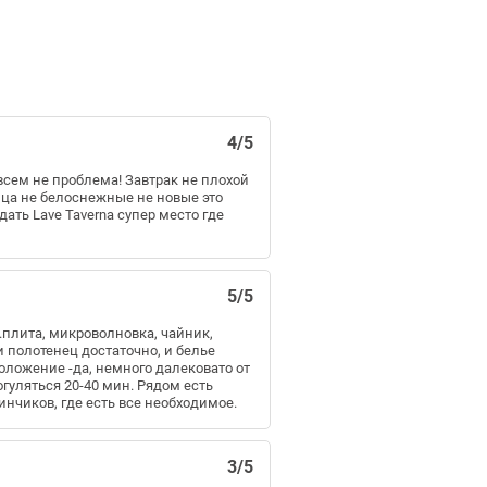
4/5
всем не проблема! Завтрак не плохой
нца не белоснежные не новые это
ать Lave Taverna супер место где
5/5
л.плита, микроволновка, чайник,
и полотенец достаточно, и белье
оложение -да, немного далековато от
огуляться 20-40 мин. Рядом есть
нчиков, где есть все необходимое.
3/5