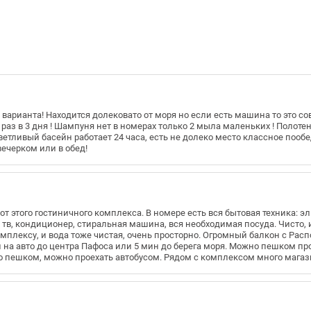
 варианта! Находится долековато от моря но если есть машина то это со
раз в 3 дня ! Шампуня нет в номерах только 2 мыла маленьких ! Полоте
тливый басейн работает 24 часа, есть не долеко место классное пообед
ечерком или в обед!
т этого гостиничного комплекса. В номере есть вся бытовая техника: э
, тв, кондиционер, стиральная машина, вся необходимая посуда. Чисто, 
омплексу, и вода тоже чистая, очень просторно. Огромный балкон с Расп
н на авто до центра Пафоса или 5 мин до берега моря. Можно пешком пр
 пешком, можно проехать автобусом. Рядом с комплексом много магази