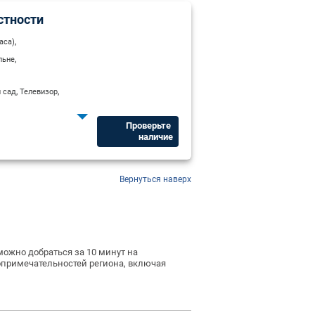
стности
,
аса)
,
льне
,
,
 сад
Телевизор
,
адлежности
,
,
ьник
Шумоизоляция
Проверьте ​
наличие
Вернуться наверх
 можно добраться за 10 минут на
топримечательностей региона, включая