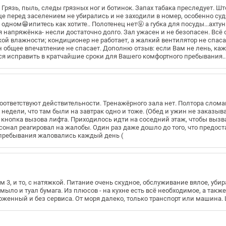
 Грязь, пыль, следы грязных ног и ботинок. Запах табака преследует. 
е перед заселением не убирались и не заходили в номер, особенно су
в одном😁ипитесь как хотите.. Полотенец нет🤬 а губка для посуды...ахт
я напряжёнка- несли достаточно долго. Зал ужасен и не безопасен. Всё
кой влажности; кондиционер не работает, а жалкий вентилятор не спаса
йн общее впечатление не спасает. Дополню отзыв: если Вам не лень, к
ются исправить в кратчайшие сроки для Вашего комфортного пребывания..
соответствуют действительности. Тренажёрного зала нет. Полтора слом
 недели, что там были на завтрак одно и тоже. (Обед и ужин не заказыв
а кнопка вызова лифта. Приходилось идти на соседний этаж, чтобы вызв
сонал реагировал на жалобы. Один раз даже дошло до того, что предос
 пребывания жаловались каждый день (
м 3, и то, с натяжкой. Питание очень скудное, обслуживание вялое, убир
ыло и туал бумага. Из плюсов - на кухне есть всё необходимое, а такж
оженный и без сервиса. От моря далеко, только транспорт или машина. 