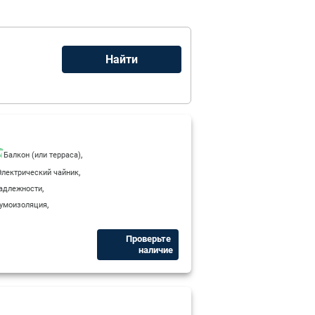
,
Балкон (или терраса)
,
Электрический чайник
,
адлежности
,
умоизоляция
Проверьте ​
наличие