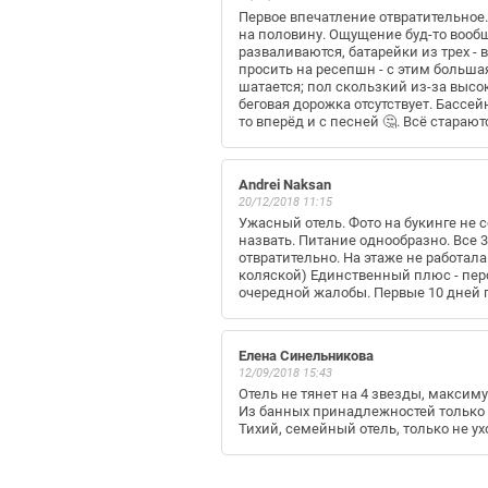
Первое впечатление отвратительное.
на половину. Ощущение буд-то вообщ
разваливаются, батарейки из трех - 
просить на ресепшн - с этим больша
шатается; пол скользкий из-за высо
беговая дорожка отсутствует. Бассе
то вперёд и с песней 🤔. Всё стара
Andrei Naksan
20/12/2018 11:15
Ужасный отель. Фото на букинге не 
назвать. Питание однообразно. Все 3
отвратительно. На этаже не работал
коляской) Единственный плюс - пер
очередной жалобы. Первые 10 дней
Елена Синельникова
12/09/2018 15:43
Отель не тянет на 4 звезды, максиму
Из банных принадлежностей только м
Тихий, семейный отель, только не ух