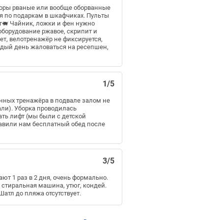
Шторы рваные или вообще оборванные
дя по подаркам в шкафчиках. Пульты
унг🐖 Чайник, ложки и фен нужно
 оборудование ржавое, скрипит и
ет, велотренажёр не фиксируется,
аждый день жаловаться на ресепшен,
1/5
анных тренажёра в подвале залом не
али). Уборка проводилась
ать лифт (мы были с детской
тавили нам бесплатный обед после
3/5
ают 1 раз в 2 дня, очень формально.
е стиральная машина, утюг, кондей.
Шатл до пляжа отсутствует.