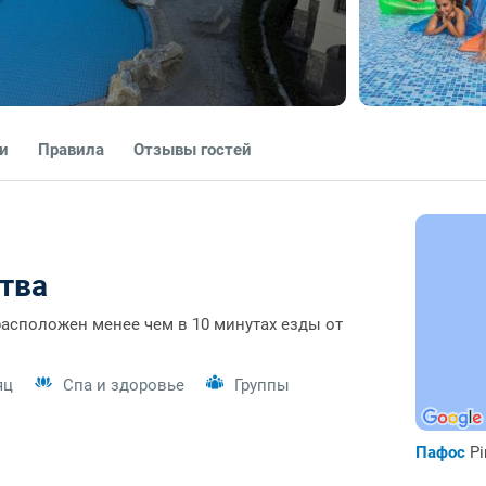
ги
Правила
Отзывы гостей
тва
e расположен менее чем в 10 минутах езды от
яц
Спа и здоровье
Группы
Пафос
Pi