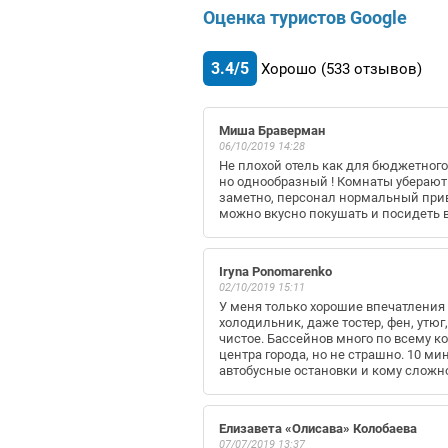
Оценка туристов Google
3.4/5
Хорошо
(533
отзывов)
Миша Браверман
06/10/2019 14:28
Не плохой отель как для бюджетного
но однообразный ! Комнаты уберают 
заметно, персонал нормальный приве
можно вкусно покушать и посидеть в
Iryna Ponomarenko
02/10/2019 15:11
У меня только хорошие впечатления о
холодильник, даже тостер, фен, утюг
чистое. Бассейнов много по всему к
центра города, но не страшно. 10 ми
автобусные остановки и кому сложно
Елизавета «Олисава» Колобаева
07/07/2019 13:37