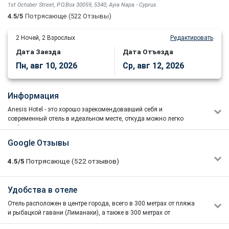
1st October Street, P.O.Box 30059, 5340, Ayia Napa - Cyprus
4.5/5
Потрясающе
(522 Отзывы)
2
Ночей,
2
Взрослых
Редактировать
Дата Заезда
Дата Отъезда
Пн, авг 10, 2026
Ср, авг 12, 2026
Информация
Anesis Hotel - это хорошо зарекомендовавший себя и
современный отель в идеальном месте, откуда можно легко
добраться до пляжа и центра Айя-Напы. Семейная гостиница
предлагает разнообразные номера от самых просторных
Google Отзывы
стандартных комнат до семейных и улучшенных номеров со
всеми современными удобствами.
4.5/5
Потрясающе
(522
отзывов)
В отеле есть все неебходимое для комфортного пребывания:
большой бесплатный плавательный бассейн, окруженный
экзотическими деревьями, солнечная терраса, шезлонги и
Maryna Tsarova
Удобства в отеле
5/5
зонтики, тренажерный зал, сауна, массажная комната,
01/06/2022 18:10
конференц-зал и бар у бассейна. Отель предлагает также закуски
Отель расположен в центре города, всего в 300 метрах от пляжа
Спасибо ❤ за гостеприимство, отношение, вкусную и
и обеденный бар, просторную гостиную, зону со спутниковым
и рыбацкой гавани (Лиманаки), а также в 300 метрах от
разнообразную еду, мы чувствовали себя как в семье!
телевидением, кафетерий, ресторан, в котором сервируют завтрак
центральной площади Айя-Напы с множеством магазинов и
Персонал отзывчивый, повара лучше всяких похвал, такую