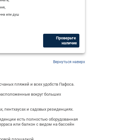
мната
,
хня
нна или душ
Проверьте ​
наличие
Вернуться наверх
есчаных пляжей и всех удобств Пафоса.
 расположенные вокруг больших
, пентхаусах и садовых резиденциях.
иденции есть полностью оборудованная
ерраса или балкон с видом на бассейн
игровой площадкой.