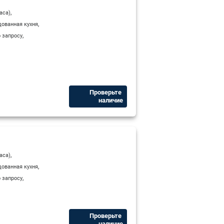
,
аса)
,
ованная кухня
,
 запросу
Проверьте ​
наличие
,
аса)
,
ованная кухня
,
 запросу
Проверьте ​
наличие