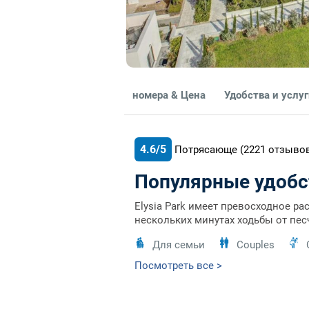
номера & Цена
Удобства и услу
4.6/5
Потрясающе
(2221
отзыво
Популярные удобс
Elysia Park имеет превосходное р
нескольких минутах ходьбы от пес
Для семьи
Couples
Посмотреть все >