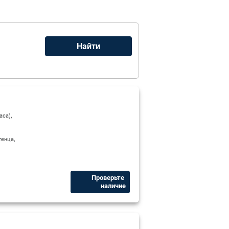
,
аса)
,
тенца
Проверьте ​
наличие