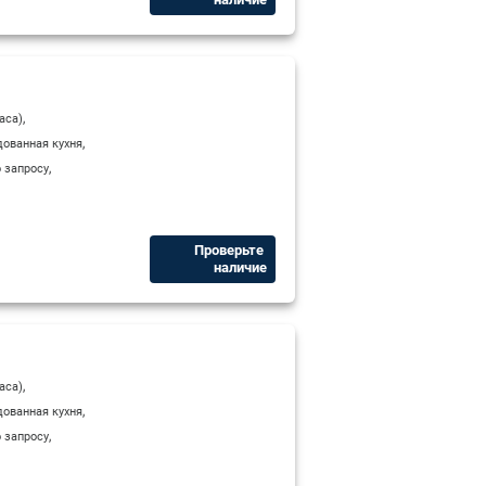
,
аса)
,
ованная кухня
,
 запросу
Проверьте ​
наличие
,
аса)
,
ованная кухня
,
 запросу