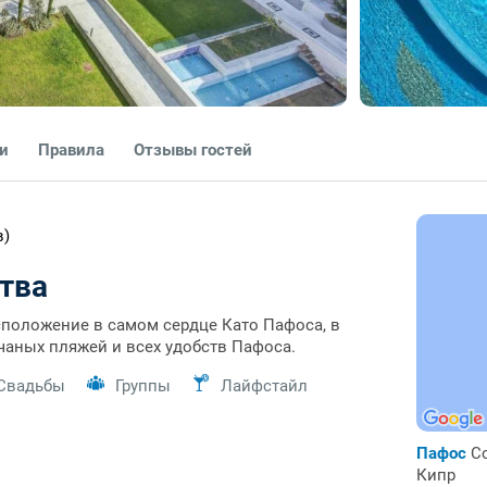
ги
Правила
Отзывы гостей
в)
тва
асположение в самом сердце Като Пафоса, в
чаных пляжей и всех удобств Пафоса.
Свадьбы
Группы
Лайфстайл
Пафос
С
Кипр