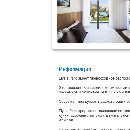
Информация
Elysia Park имеет превосходное распол
Этот роскошный средиземноморский ку
бассейнов и окруженные пышными л
Современный курорт, предлагающий ро
Elysia Park предлагает высококачестве
кухня, удобные спальни с двуспальной
или сад.
Гости отеля Elysia Park могут отдохну