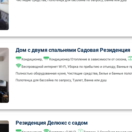
Чистящие средства
Полотенца для бассейна по запросу
Ванна или душ
Дом с двумя спальнями Садовая Резиденция
,
,
Кондиционер
Кондиционер/Отопление в зависимости от сезона
,
,
Беспроводной интернет Wi-Fi
Уборка по прибытию и отъезду
Ванные п
,
,
Полностью оборудованная кухня
Чистящие средства
Белье и банные поло
,
,
Полотенца для бассейна по запросу
Туалет
Ванна или душ
Резиденция Делюкс с садом
,
,
,