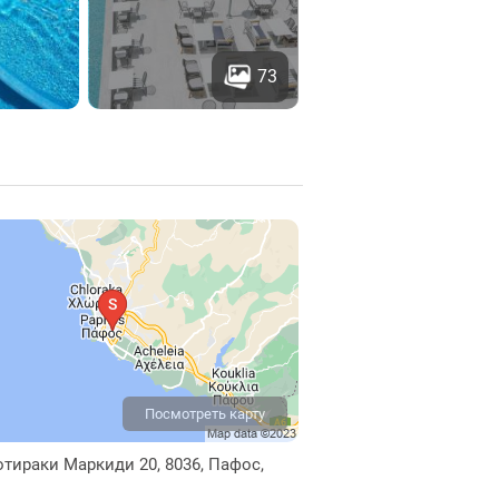
73
Посмотреть карту
отираки Маркиди 20, 8036, Пафос,