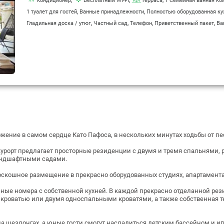
Кондиционер
Бесплатный WI-FI
Терраса
1 Семейная ванная ко
,
,
1 туалет для гостей
Ванные принадлежности
Полностью оборудованная ку
,
,
,
,
Гладильная доска / утюг
Частный сад
Телефон
Приветственный пакет
Ва
ожение в самом сердце Като Пафоса, в нескольких минутах ходьбы от п
рорт предлагает просторные резиденции с двумя и тремя спальнями,
андшафтными садами.
скошное размещение в прекрасно оборудованных студиях, апартаментах
нные номера с собственной кухней.
В каждой прекрасно отделанной рез
 кроватью или двумя односпальными кроватями, а также собственная т
ть на шезлонгах, а юные гости смогут насладиться детским бассейном и 