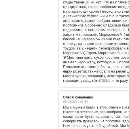
существенный минус, что на пляже с 
придираться, то разнообразие шведск
на столько шикарно ( несколько видо
диетические тефтельки и т. п.,а так
апельсины, груши, арбузы, дыни, вин
постоянно). Особенно сладкими были
подавались в основном ресторане. 
жирным плюсом☕. Мороженое🍦 ( дыня,
бассейна, но возможно они были пла
отеле установили соковыжимательную
трудом за 2 недели перепробовали вс
Маргариты)) Здесь Маргарита была 
🍹Местные вина: сухое красное, роз
анамальную жару, которую мы попали
Пляжные полотенца были , как в ном
евро- розеток также брали на ресеп
много русскоговорящих, некоторые б
годовщину свадьбы👰🏼🤵‍♂️ и ни раз
Олеся Коваленко
05/05/2019 06:54
Мы с мужем были в этом отеле на ма
готовят в ресторане, разнообразны
ежедневно- бутылка воды, спайт, ко
совершать прекрасные прогулки вдоль
Номер очень уютный, удобный. Мы б