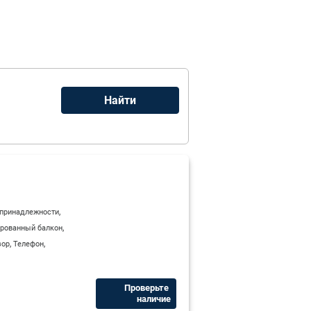
,
 принадлежности
,
рованный балкон
,
,
зор
Телефон
Проверьте ​
наличие