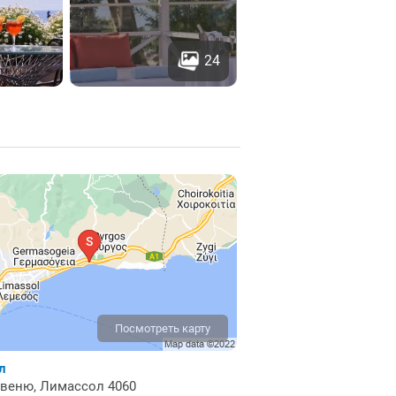
24
Посмотреть карту
л
веню, Лимассол 4060