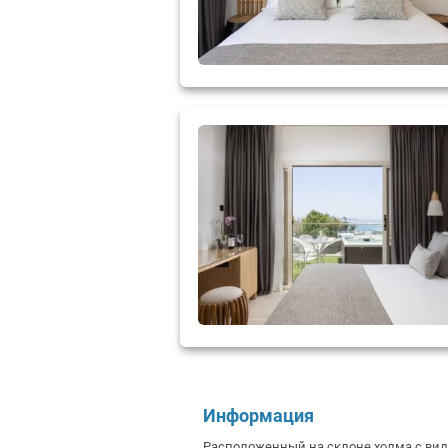
Информация
Расположенный на склоне холма с видо