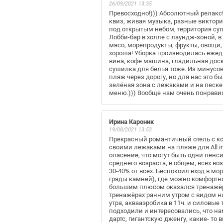
26/09/2021 13:35
Превосходно!))) Абсолютный релакс!
квиз, живая музыка, разные виктори
под открытым небом, территория супе
Лобби-бар в холле с лаундж-зоной, в
мясо, морепродукты, фрукты, овощи,
хороша! Уборка производилась ежедн
вина, кофе машина, гладильная доска
сушилка для белья тоже. Из минусов
пляж через дорогу, но для нас это б
зелёная зона с лежаками и на песке
меню.))) Вообще нам очень понрави
Ирина Кароник
19/08/2021 13:53
Прекрасный романтичный отель с к
своими лежаками на пляже для All inc
опасение, что могут быть одни пенс
среднего возраста, в общем, всех во
30-40% от всех. Беспокоил вход в мор
гряды камней), где можно комфортно
большим плюсом оказался тренажёрн
тренажёрах ранним утром с видом на 
утра, аквааэробика в 11ч. и силовые
подходили и интересовались, что на
дартс, гигантскую дженгу, какие- то