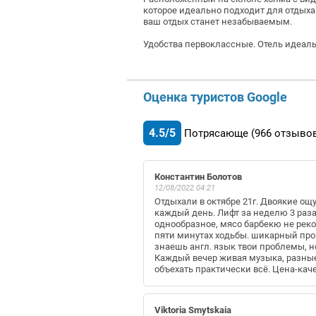
которое идеально подходит для отдыха
ваш отдых станет незабываемым.
Удобства первоклассные.
Отель идеаль
Оценка туристов Google
4.5/5
Потрясающе
(966
отзыво
Константин Болотов
12/08/2022 04:21
Отдыхали в октябре 21г. Двоякие ощ
каждый день. Лифт за неделю 3 раза
однообразное, мясо барбекю не реком
пяти минутах ходьбы. шикарный про
знаешь англ. язык твои проблемы, н
Каждый вечер живая музыка, разные 
объехать практически всё. Цена-каче
Viktoria Smytskaia