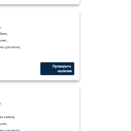
,
а
,
бина
,
ьник
,
ен для волос
Проверьте ​
наличие
,
а
,
ая кабина
,
ьник
,
ен для волос