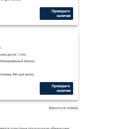
Проверьте ​
наличие
,
а
,
ьная доска / утюг
,
Меблированный балкон
,
,
 Номера
Фен для волос
Проверьте ​
наличие
Вернуться наверх
вляется поистине роскошным убежищем,