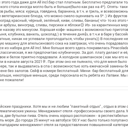
этого года даже для All incl.бар стал платным. Бесплатно предлагали т
ого стола иногда могло быть и больше(было как раз на 4*). Опять- таки
в рыбы, мяса: курица, говядина, баранина, в т.ч. и гриль, и всевозмож
же вегетарианские блюда, что можно смело оценивать на 5*. ) Из фрукто
оград красный, чёрный, зелёный, киви, сливы, бананы( что- то из этого 
 арбузы, виноград, сливы, персики и яблоки😊 Из- за карантинных мер
Не назову это минусом. Хорошая кофе- машина с возможностью пригото
 клубника, ваниль, шоколад ) в течение дня👍, в т.ч.и в баре у бассей
тные, никак не успевали проголодаться, чтобы узнать)) В последние н
 машину для апельсинового сока на завтраках, что очень порадовало
е из набора для All incl. Мне больше всего здесь понравилась Pinacolad
классическая, я же предпочитаю клубничную. За доп. плату делают и е
овое и белое приятно порадовали. А холодное шампанское ( как мы его 
 в начале августа 2021🥂. При этом оно не пьянило, что для меня было
ере, так и выдавались в спа с возможностью хоть ежечасной замены бе
шене без залогов. Сейф в номере бесплатный. Мини- бар бесплатный для 
ольше, некоторые меньше, среди персонала есть ребята из Латвии. Мы 
у не пожалели!
йские праздники. Хотя мы и не любим "пакетный отдых" , отдых в этом 
е тематические ужины. Менеджмент отеля -профессионалы своего дела.
ла, две бутылки пива. Отель очень хорошо расположен - в респектабел
 моря. До города 25 минут на автобусе !30.У нас было только полупанс
лагодарим менеджмент отеля за предоставление повышенной категории