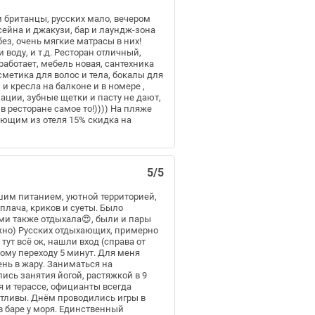
м британцы, русских мало, вечером
сейна и джакузи, бар и лаундж-зона
ез, очень мягкие матрасы в них!
 воду, и т.д. Ресторан отличный,
аботает, мебель новая, сантехника
сметика для волос и тела, бокалы для
 и кресла на балконе и в номере ,
ации, зубные щетки и пасту не дают,
в ресторане самое то!)))) На пляже
хающим из отеля 15% скидка на
5/5
им питанием, уютной территорией,
 плача, криков и суеты. Было
ями также отдыхала😍, были и пары
важно) Русских отдыхающих, примерно
тут всё ок, нашли вход (справа от
ому переходу 5 минут. Для меня
нь в жару. Заниматься на
лись занятия йогой, растяжкой в 9
ля и терассе, официанты всегда
етливы. Днём проводились игры в
 в баре у моря. Единственный