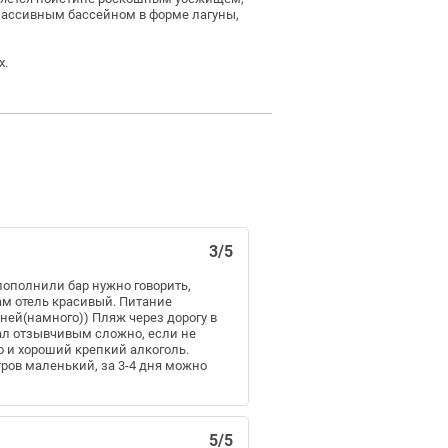
массивным бассейном в форме лагуны,
х.
3/5
 пополнили бар нужно говорить,
ам отель красивый. Питание
сней(намного)) Пляж через дорогу в
ал отзывчивым сложно, если не
о и хороший крепкий алкоголь.
тров маленький, за 3-4 дня можно
5/5