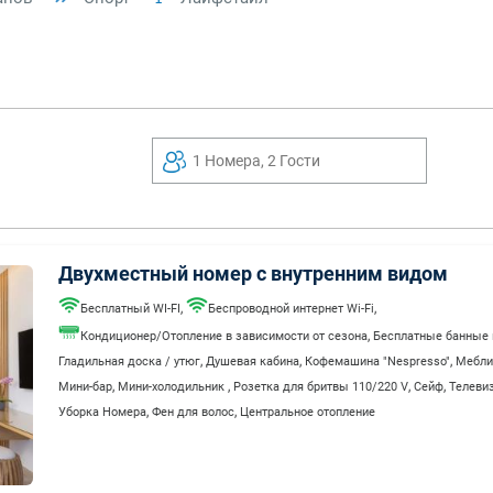
1 Номера, 2 Гости
Двухместный номер с внутренним видом
,
,
Бесплатный WI-FI
Беспроводной интернет Wi-Fi
,
Кондиционер/Отопление в зависимости от сезона
Бесплатные банные
,
,
,
Гладильная доска / утюг
Душевая кабина
Кофемашина "Nespresso"
Мебли
,
,
,
,
Мини-бар
Мини-холодильник
Розетка для бритвы 110/220 V
Сейф
Телеви
,
,
Уборка Номера
Фен для волос
Центральное отопление