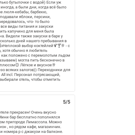
олько бутылочки с водой) Если уж
 иногда, а были дни, когда всё было
ные люля-кебабы, барбекю,
в подавали яблоки, персики,
чередовалось, что- то было
 все виды питания и закуски
вить капучино для меня была
на. Видели также закуски в баре у
есколько дней нашего пребывания в
Неплохой выбор коктейлей🍹🍸🥂 - с
a, хотя обычно я любитель
ё, как положено с перемолотым льдом
называем) могла пить бесконечно в
 плюсом😊 Лёгкое и вкусное🥂
зо всяких залогов)) Переходники для
All incl. Персонал потрясающий,
выбирали отель, чтобы отметить
5/5
отеле прекрасен! Очень вкусно
 Мини бар бесплатно пополнялся
ьном пригороде Лимассола. Можно
ион , но рядом кафе, магазинчик.
 номера р с джакузи на балконе.