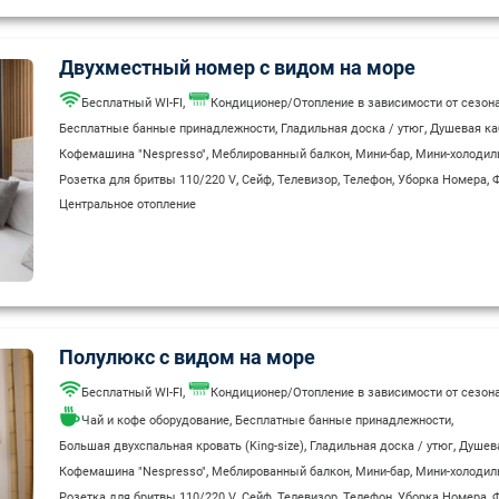
Двухместный номер с видом на море
,
Бесплатный WI-FI
Кондиционер/Отопление в зависимости от сезон
,
,
Бесплатные банные принадлежности
Гладильная доска / утюг
Душевая ка
,
,
,
Кофемашина "Nespresso"
Меблированный балкон
Мини-бар
Мини-холодил
,
,
,
,
,
Розетка для бритвы 110/220 V
Сейф
Телевизор
Телефон
Уборка Номера
Ф
Центральное отопление
Полулюкс с видом на море
,
Бесплатный WI-FI
Кондиционер/Отопление в зависимости от сезон
,
,
Чай и кофе оборудование
Бесплатные банные принадлежности
,
,
Большая двухспальная кровать (King-size)
Гладильная доска / утюг
Душев
,
,
,
Кофемашина "Nespresso"
Меблированный балкон
Мини-бар
Мини-холодил
,
,
,
,
,
Розетка для бритвы 110/220 V
Сейф
Телевизор
Телефон
Уборка Номера
Ф