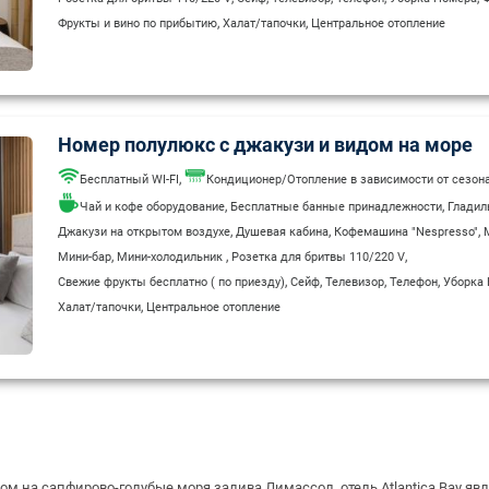
,
,
Фрукты и вино по прибытию
Халат/тапочки
Центральное отопление
Номер полулюкс с джакузи и видом на море
,
Бесплатный WI-FI
Кондиционер/Отопление в зависимости от сезон
,
,
Чай и кофе оборудование
Бесплатные банные принадлежности
Гладил
,
,
,
Джакузи на открытом воздухе
Душевая кабина
Кофемашина "Nespresso"
,
,
,
Мини-бар
Мини-холодильник
Розетка для бритвы 110/220 V
,
,
,
,
Свежие фрукты бесплатно ( по приезду)
Сейф
Телевизор
Телефон
Уборка
,
Халат/тапочки
Центральное отопление
м на сапфирово-голубые моря залива Лимассол, отель Atlantica Bay я