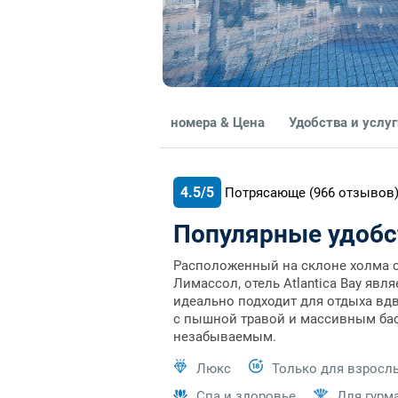
номера & Цена
Удобства и услу
4.5/5
Потрясающе
(966
отзывов
Популярные удобс
Расположенный на склоне холма с
Лимассол, отель Atlantica Bay яв
идеально подходит для отдыха вд
с пышной травой и массивным бас
незабываемым.
Люкс
Только для взросл
Спа и здоровье
Для гурм