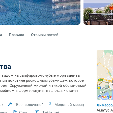
ги
Правила
Отзывы гостей
)
тва
 видом на сапфирово-голубые моря залива
ляется поистине роскошным убежищем, которое
воем.
Окруженный мирной и тихой обстановкой
сейном в форме лагуны, ваш отдых станет
ых
"Все включено"
Медовый месяц
Лимассо
Аматус А
анов
Спорт
Лайфстайл