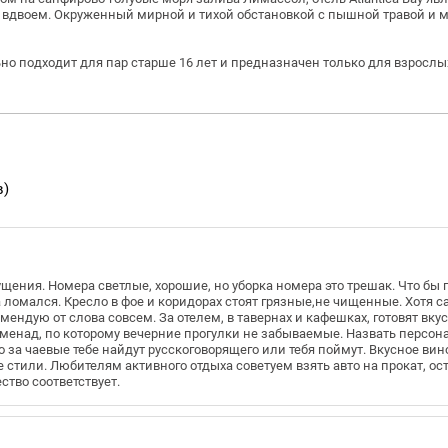
 вдвоем.
Окруженный мирной и тихой обстановкой с пышной травой и 
но подходит для пар старше 16 лет и предназначен только для взрослы
в)
ущения. Номера светлые, хорошие, но уборка номера это трешак. Что бы
 ломался. Кресло в фое и коридорах стоят грязные,не чищенные. Хотя с
ендую от слова совсем. За отелем, в тавернах и кафешках, готовят вку
менад, по которому вечерние прогулки не забываемые. Назвать персон
о за чаевые тебе найдут русскоговорящего или тебя поймут. Вкусное вин
стили. Любителям активного отдыха советуем взять авто на прокат, ос
ство соответствует.