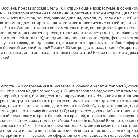
 Ооочень понравилось!!! Отель 16+, отдыхающие возрастные, в основно
ны. Территория ухоженная, различные растения и зоны отдыха. Два бас
р, много лежаков, зонтов, мягкие диваны, качели, бунгало с крышей и б
 котором подают спиртные напитки и все классические коктейли, пиво, и
 всё в изобилии! Номера в современном стиле, кондиционер прекрасно р
евно, замена полотенец тоже, в наличии в номере: халаты, тапочки, ко
 и утюг, сейф(платно), холодильник, телевизор, телефон, фен, есть стол
 нужен переходник для розеток, его можно попросить на стойке информ
ыл большой жирный плюс!! Пройти 50 метров до пляжа, после обжорства 
 и на травке, зона релакса на пляже просто атас! В баре на пляже отды
лось!
омфортными современными номерами( бонусом халаты+тапочки), хорош
l. Отель только для взрослых(16+), что позволяет отдохнуть от детского
ионеры🙈, но нет, и молодёжь как парочками, так и большими компани
зрастных групп примерно в равных количествах, если для кого- то это 
е🌊, начитавшись отзывов, даже взяли с собой обувь для плавания, но и 
 заходить по песочку босиком))) До моря через дорогу либо по подземн
ый комплекс у второго бассейна с крышей, которая давала хорошую те
море, а затем сразу прыгать в бассейн очень кайфово! В отеле проводи
 тренировки в 17ч . Также вечером всегда была живая музыка в баре оте
м принести из напитков, работали очень оперативно, всегда были прив
 викторины и т.п. Прекрасное оформление отеля радовало глаз, особенно