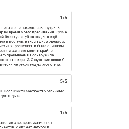
1/5
пока я ещё находилась внутри. В
ер во время моего пребывания. Кроме
й блеск для губ на пол, что ещё
ала в постели, накрывшись одеялом,
олько что проснулась и была слишком
ости и оставил меня в крайне
оего пребывания я обнаружила
стоты номера. 3. Отсутствие связи Я
рически не рекомендую этот отель.
5/5
ти. Поблизости множество отличных
 для отдыха!
1/5
ешение о возврате зависит от
ентов. У них нет четкого и