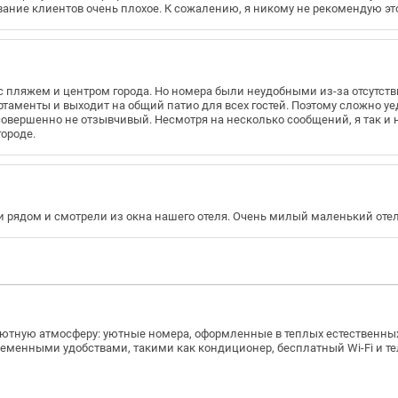
вание клиентов очень плохое. К сожалению, я никому не рекомендую это
с пляжем и центром города. Но номера были неудобными из-за отсутст
таменты и выходит на общий патио для всех гостей. Поэтому сложно уе
 совершенно не отзывчивый. Несмотря на несколько сообщений, я так и н
городе.
и рядом и смотрели из окна нашего отеля. Очень милый маленький отел
уютную атмосферу: уютные номера, оформленные в теплых естественны
менными удобствами, такими как кондиционер, бесплатный Wi-Fi и те