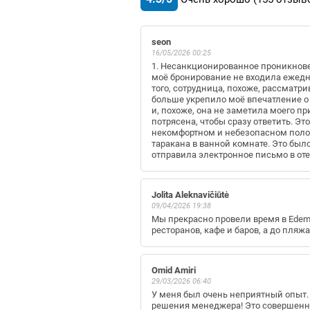
seon
16/05/2026 00:25
1. Несанкционированное проникнове
моё бронирование не входила ежедне
того, сотрудница, похоже, рассматри
больше укрепило моё впечатление о 
и, похоже, она не заметила моего пр
потрясена, чтобы сразу ответить. Э
некомфортном и небезопасном полож
таракана в ванной комнате. Это было
отправила электронное письмо в отел
Jolita Aleknavičiūtė
09/04/2026 19:38
Мы прекрасно провели время в Edem 
ресторанов, кафе и баров, а до пля
Omid Amiri
29/03/2026 06:40
У меня был очень неприятный опыт. Я
решения менеджера! Это совершенно 