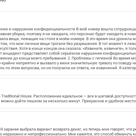
ние и нарушение конфиденциальности В мой номер вошла сотрудница, 
вная уборка, поэтому я не ожидала, что персонал будет заходить в ном
вала вещи, лежащие на столе в моём номере. В это время она уронила мо
том, что мои личные вещи трогали без разрешения. В тот момент я леж
исутствия. Хотя в конце концов она сказала: «Извините, извините», я т
тот инцидент представляет собой серьёзное нарушение конфиденциальн
ении до конца моего пребывания. 2. Проблемы с гигиеной Во время м
 крайне неприятно и вызвало у меня значительную тревогу по поводу чи
ь по этим вопросам, но не получила ни ответа, ни извинений. Я катего
Traditional House. Расположение идеальное — все в шаговой доступнос
жа можно дойти пешком за несколько минут. Прекрасное и удобное место
 заранее выбрала вариант возврата денег, но теперь мне говорят, что р
неразумно и непрофессионально. Мне кажется, это способ обмануть кли