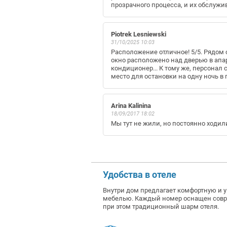
прозрачного процесса, и их обслужи
Piotrek Lesniewski
31/10/2025 10:03
Расположение отличное! 5/5. Рядом 
окно расположено над дверью в апар
кондиционер... К тому же, персонал
место для остановки на одну ночь в 
Arina Kalinina
18/09/2017 18:02
Мы тут не жили, но постоянно ходил
Удобства в отеле
Внутри дом предлагает комфортную и 
мебелью. Каждый номер оснащен совре
при этом традиционный шарм отеля.