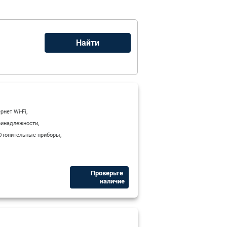
,
рнет Wi-Fi
,
ринадлежности
,
Отопительные приборы
Проверьте ​
наличие