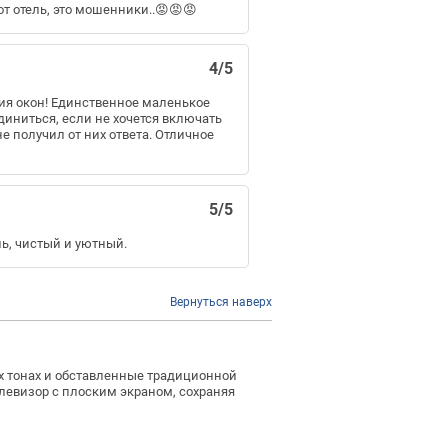
т отель, это мошенники..😡😡😡
4/5
вия окон! Единственное маленькое
диниться, если не хочется включать
е получил от них ответа. Отличное
5/5
ь, чистый и уютный.
Вернуться наверх
х тонах и обставленные традиционной
левизор с плоским экраном, сохраняя