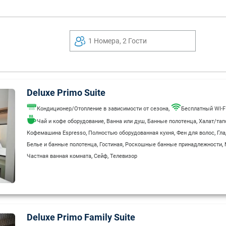
1 Номера, 2 Гости
Deluxe Primo Suite
,
Кондиционер/Отопление в зависимости от сезона
Бесплатный WI-F
,
,
,
Чай и кофе оборудование
Ванна или душ
Банные полотенца
Халат/тап
,
,
,
Кофемашина Espresso
Полностью оборудованная кухня
Фен для волос
Гла
,
,
,
Белье и банные полотенца
Гостиная
Роскошные банные принадлежности
,
,
Частная ванная комната
Сейф
Телевизор
Deluxe Primo Family Suite