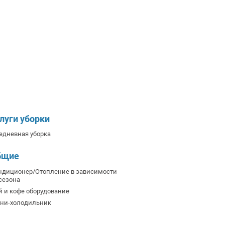
луги уборки
едневная уборка
бщие
ндиционер/Отопление в зависимости
 сезона
й и кофе оборудование
ни-холодильник