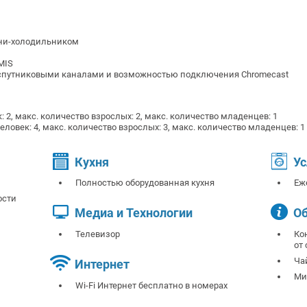
ини-холодильником
MIS
 спутниковыми каналами и возможностью подключения Chromecast
к: 2, макс. количество взрослых: 2, макс. количество младенцев: 1
человек: 4, макс. количество взрослых: 3, макс. количество младенцев: 1
Кухня
Ус
Полностью оборудованная кухня
Еж
ости
Медиа и Технологии
О
Телевизор
Ко
от
Ча
Интернет
Ми
Wi-Fi Интернет бесплатно в номерах