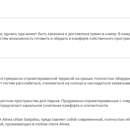
, однако, еда может быть заказана и доставлена ​​прямо в номер. В ка
стям возможность готовить и обедать в комфорте собственного простран
ся прекрасно спроектированной террасой на крыше, полностью оборуд
ет гостям расслабиться, понежиться на солнце и насладиться захват
 и уютное пространство для отдыха. Продуманно спроектированные с с
предлагают идеальное сочетание комфорта и элегантности.
 Alinea Urban Saripolou, представляет собой современный, полностью о
тей, проживающих в любом отеле Alinea.