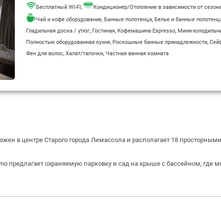
,
Бесплатный WI-FI
Кондиционер/Отопление в зависимости от сезон
,
,
Чай и кофе оборудование
Банные полотенца
Белье и банные полотенц
,
,
,
Гладильная доска / утюг
Гостиная
Кофемашина Espresso
Мини-холодильн
,
,
Полностью оборудованная кухня
Роскошные банные принадлежности
Сей
,
,
Фен для волос
Халат/тапочки
Частная ванная комната
положен в центре Старого города Лимассола и располагает 18 просторным
mo предлагает охраняемую парковку и сад на крыше с бассейном, где мо