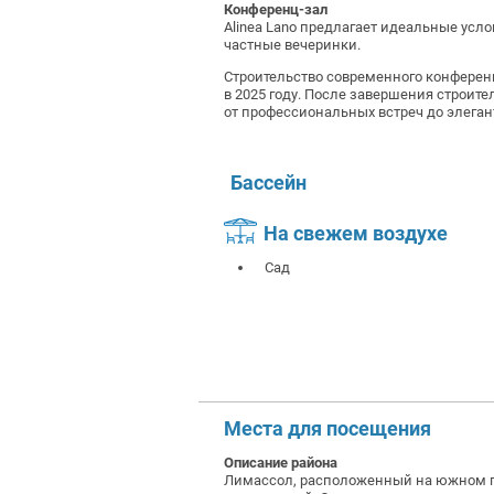
Конференц-зал
Alinea Lano предлагает идеальные усл
частные вечеринки.
Строительство современного конференц
в 2025 году. После завершения строит
от профессиональных встреч до элега
Бассейн
На свежем воздухе
Сад
Места для посещения
Описание района
Лимассол, расположенный на южном по