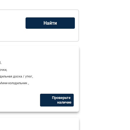
,
I
,
очки
,
дильная доска / утюг
,
Мини-холодильник
Проверьте ​
наличие