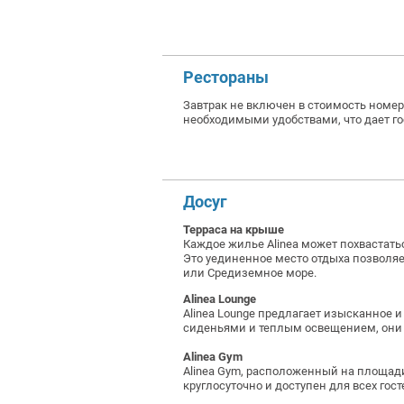
Рестораны
Завтрак не включен в стоимость номера
необходимыми удобствами, что дает го
Досуг
Терраса на крыше
Каждое жилье Alinea может похвастать
Это уединенное место отдыха позволя
или Средиземное море.
Alinea Lounge
Alinea Lounge предлагает изысканное
сиденьями и теплым освещением, они 
Alinea Gym
Alinea Gym, расположенный на площади
круглосуточно и доступен для всех гос