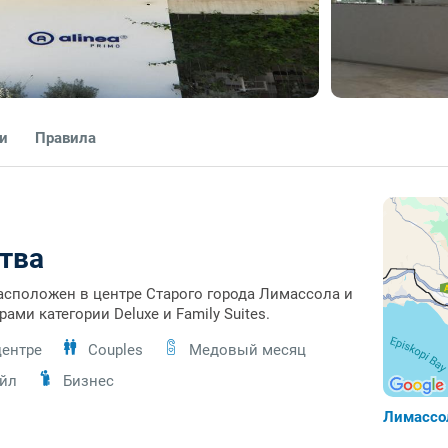
ги
Правила
тва
r расположен в центре Старого города Лимассола и
ми категории Deluxe и Family Suites.
центре
Couples
Медовый месяц
йл
Бизнес
Лимасс