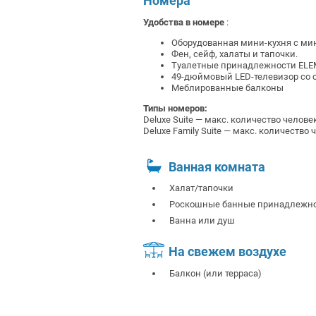
Номера
Удобства в номере
:
Оборудованная мини-кухня с м
Фен, сейф, халаты и тапочки.
Туалетные принадлежности ELE
49-дюймовый LED-телевизор со
Меблированные балконы
Типы номеров:
Deluxe Suite — макс. количество челове
Deluxe Family Suite — макс. количество 
Ванная комната
Халат/тапочки
Роскошные банные принадлежн
Ванна или душ
На свежем воздухе
Балкон (или терраса)