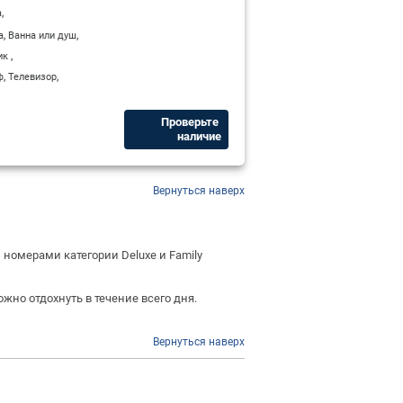
,
а
,
,
а
Ванна или душ
,
ик
,
,
ф
Телевизор
Проверьте ​
наличие
Вернуться наверх
и номерами категории Deluxe и Family
жно отдохнуть в течение всего дня.
Вернуться наверх