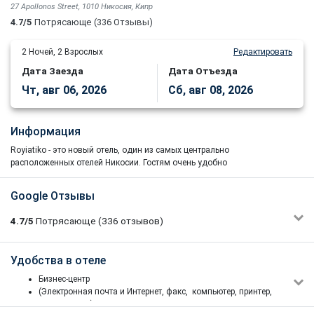
27 Apollonos Street, 1010 Никосия, Кипр
4.7/5
Потрясающе
(336 Отзывы)
2
Ночей,
2
Взрослых
Редактировать
Дата Заезда
Дата Отъезда
Чт, авг 06, 2026
Сб, авг 08, 2026
Информация
Royiatiko
- это
новый отель, один из самых центрально
расположенных отелей Никосии.
Гостям очень удобно
расположиться в центре города со всеми его возможностями и
заведениями в нескольких минутах ходьбы.
Google Отзывы
4.7/5
Потрясающе
(336
отзывов)
Отель Royatiko
пользуется
завидным расположением в
центре
города. Главная
торговая зона,
кафе
, рестораны
и ночные
клубы
- все в пределах
100 метров от отеля.
Он находится
в
культурном
Nikolas Konstantinou
Удобства в отеле
центре
города
,
где можно найти многие крупные
музеи
Никосии
,
5/5
16/05/2026 10:49
древние
церкви
,
средневековые
здания
и
художественные
Бизнес-центр
Отличный отель с действительно превосходным сервисом.
галереи. Коммерческий центр
города
с
банками, посольств
ами
и
(Электронная почта и Интернет, факс, компьютер, принтер,
Оба сотрудника на ресепшене, которые меня обслуживали,
правительственными учреждениями также находится
в пределах
копирование)
были профессиональны, вежливы и очень приветливы на
легкой досягаемости
.