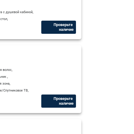
,
а с душевой кабиной
,
 стол
Проверьте ​
наличие
,
я волос
,
ьник
,
я зона
,
е/Спутниковое ТВ
Проверьте ​
наличие