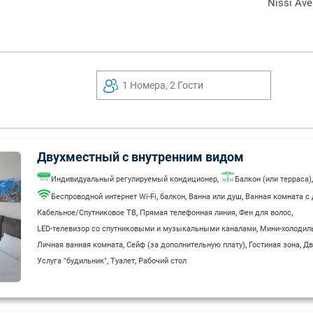
Nissi Av
1 Номера, 2 Гости
Двухместный с внутренним видом
,
,
Индивидуальный регулируемый кондиционер
Балкон (или терраса)
,
,
,
Беспроводной интернет Wi-Fi
балкон
Ванна или душ
Ванная комната с
,
,
,
Кабельное/Спутниковое ТВ
Прямая телефонная линия
Фен для волос
,
LED-телевизор со спутниковыми и музыкальными каналами
Мини-холодил
,
,
,
Личная ванная комната
Сейф (за дополнительную плату)
Гостиная зона
Дв
,
,
Услуга "будильник"
Туалет
Рабочий стол