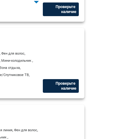
,
,
бель
Рабочий стол
Проверьте ​
наличие
,
,
Фен для волос
,
,
Мини-холодильник
,
Зона отдыха
,
е/Спутниковое ТВ
Проверьте ​
наличие
,
,
я линия
Фен для волос
,
ьник