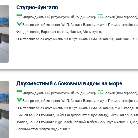
Студио-бунгало
,
,
Индивидуальный регулируемый кондиционер
Балкон (или терраса)
,
,
,
Беспроводной интернет Wi-Fi
балкон
Ванна или душ
Прямая телефонна
,
,
,
,
Фен для волос
Варочная панель
Чайник
Мини-кухня
,
,
LED-телевизор со спутниковыми и музыкальными каналами
Гостиная
Печь
,
,
,
,
Личная ванная комната
Сейф (за дополнительную плату)
Диваны
Тостер
Д
,
,
,
Туалет
Ванная комната с душевой кабиной
Кабельное/Спутниковое ТВ
Мо
,
Рабочий стол
Услуга "будильник"
Двухместный с боковым видом на море
,
,
Индивидуальный регулируемый кондиционер
Балкон (или терраса)
,
,
,
Беспроводной интернет Wi-Fi
балкон
Ванна или душ
Прямая телефонна
,
LED-телевизор со спутниковыми и музыкальными каналами
Мини-холодил
,
,
,
Личная ванная комната
Сейф (за дополнительную плату)
Гостиная зона
Дв
,
,
,
Туалет
Ванная комната с душевой кабиной
Кабельное/Спутниковое ТВ
Мо
,
Рабочий стол
Услуга "будильник"