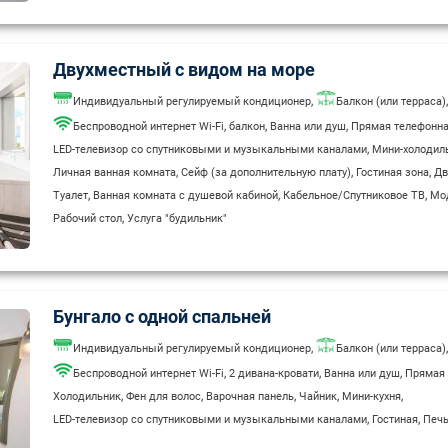
Двухместный с видом на море
,
,
Индивидуальный регулируемый кондиционер
Балкон (или терраса)
,
,
,
Беспроводной интернет Wi-Fi
балкон
Ванна или душ
Прямая телефонна
,
LED-телевизор со спутниковыми и музыкальными каналами
Мини-холодил
,
,
,
Личная ванная комната
Сейф (за дополнительную плату)
Гостиная зона
Дв
,
,
,
Туалет
Ванная комната с душевой кабиной
Кабельное/Спутниковое ТВ
Мо
,
Рабочий стол
Услуга "будильник"
Бунгало с одной спальней
,
,
Индивидуальный регулируемый кондиционер
Балкон (или терраса)
,
,
,
Беспроводной интернет Wi-Fi
2 дивана-кровати
Ванна или душ
Прямая 
,
,
,
,
,
Холодильник
Фен для волос
Варочная панель
Чайник
Мини-кухня
,
,
LED-телевизор со спутниковыми и музыкальными каналами
Гостиная
Печь
,
,
,
Личная ванная комната
Сейф (за дополнительную плату)
Тостер
Двуспаль