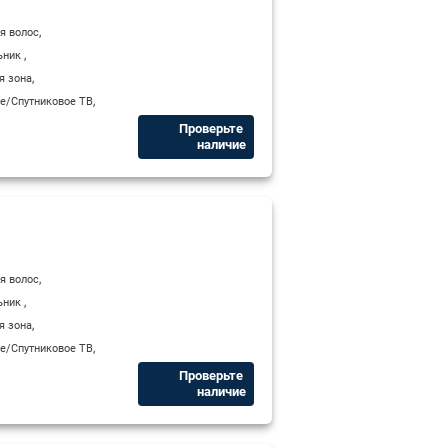
,
я волос
,
ьник
,
я зона
,
е/Спутниковое ТВ
Проверьте ​
наличие
,
я волос
,
ьник
,
я зона
,
е/Спутниковое ТВ
Проверьте ​
наличие