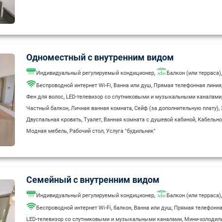
,
,
Ванная комната с душевой кабиной
Кабельное/Спутниковое ТВ
Модная ме
Услуга "будильник"
Одноместный с внутренним видом
,
,
Индивидуальный регулируемый кондиционер
Балкон (или терраса)
,
,
Беспроводной интернет Wi-Fi
Ванна или душ
Прямая телефонная линия
,
Фен для волос
LED-телевизор со спутниковыми и музыкальными каналами
,
,
,
Частный балкон
Личная ванная комната
Сейф (за дополнительную плату)
,
,
,
Двуспальная кровать
Туалет
Ванная комната с душевой кабиной
Кабельно
,
,
Модная мебель
Рабочий стол
Услуга "будильник"
Семейный с внутренним видом
,
,
Индивидуальный регулируемый кондиционер
Балкон (или терраса)
,
,
,
Беспроводной интернет Wi-Fi
балкон
Ванна или душ
Прямая телефонна
,
LED-телевизор со спутниковыми и музыкальными каналами
Мини-холодил