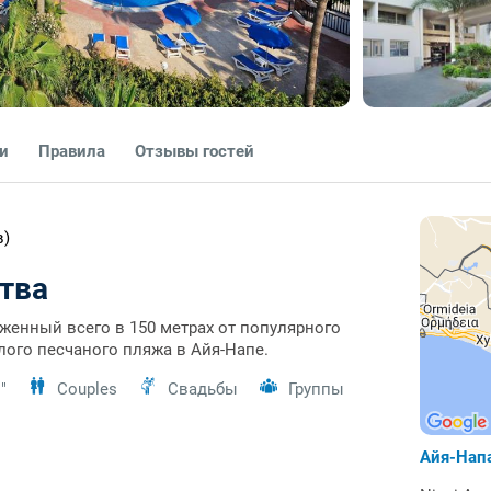
ги
Правила
Отзывы гостей
в)
тва
ложенный всего в 150 метрах от популярного
лого песчаного пляжа в Айя-Напе.
"
Couples
Свадьбы
Группы
Айя-Нап