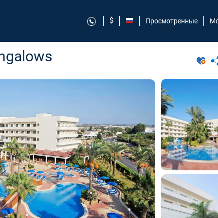
$
Просмотренные
Мо
ungalows