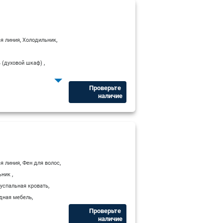
,
,
я линия
Холодильник
,
 (духовой шкаф)
,
вуспальная кровать
,
дная мебель
Проверьте ​
наличие
,
,
я линия
Фен для волос
,
ьник
,
успальная кровать
,
дная мебель
Проверьте ​
наличие