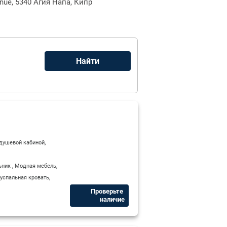
enue, 5340 Агия Напа, Кипр
,
 душевой кабиной
,
,
ьник
Модная мебель
,
успальная кровать
Проверьте ​
наличие