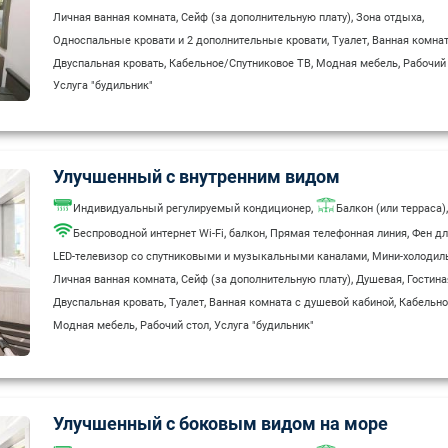
,
,
,
Личная ванная комната
Сейф (за дополнительную плату)
Зона отдыха
,
,
Односпальные кровати и 2 дополнительные кровати
Туалет
Ванная комнат
,
,
,
Двуспальная кровать
Кабельное/Спутниковое ТВ
Модная мебель
Рабочий
Услуга "будильник"
Улучшенный c внутренним видом
,
,
Индивидуальный регулируемый кондиционер
Балкон (или терраса)
,
,
,
Беспроводной интернет Wi-Fi
балкон
Прямая телефонная линия
Фен дл
,
LED-телевизор со спутниковыми и музыкальными каналами
Мини-холодил
,
,
,
Личная ванная комната
Сейф (за дополнительную плату)
Душевая
Гостина
,
,
,
Двуспальная кровать
Туалет
Ванная комната с душевой кабиной
Кабельно
,
,
Модная мебель
Рабочий стол
Услуга "будильник"
Улучшенный с боковым видом на море