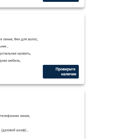
,
,
я линия
Фен для волос
,
ьник
,
успальная кровать
,
дная мебель
Проверьте ​
наличие
,
телефонная линия
,
 (духовой шкаф)
,
,
ная кровать
Туалет