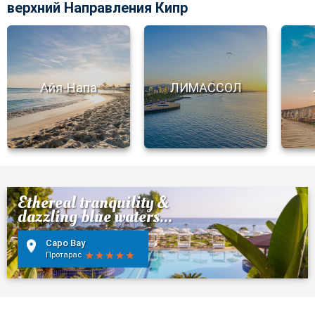
верхний Направления Кипр
Айя-Напа
ЛИМАССОЛ
Ethereal tranquility &
dazzling blue waters...
Capo Bay
Протарас