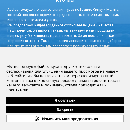
КТО МЫ
Aeolos - ведущий оператор онлайн-туров по Греции, Кипру и Мальте,
который постоянно стремится предоставлять своим клиентам самые
инновационные идеи и услуги.
Мы предлагаем непревзойденное соотношение цены и качества.
Наши цены самые низкие, так как мы закупаем нашу продукцию
напрямую у большинства поставщиков, избегая посреднических
сторонних агентств. Там нет никаких дополнительных затрат, сборов
или скрытых платежей. Мы предлагаем полную защиту ваших
персональных данных и гибкую систему бронирования с очень
низким депозитом и бесплатной отменой.
связаться с нами!
Условия и Положения
|
Политика конфиденциальности
Aeolos Cyprus Travel Ltd, Зенас Кантер 12, CY-1065, Никосия, Кипр, Номер
регистрации компании: 30678 (Зарегистрировано на Кипре) Контактная
информация: Номер офиса: +357 22881292, Адрес электронной почты:
info@bookcyprus.com
Copyright (C)2026 BookCyprus.com TM. All rights reserved.