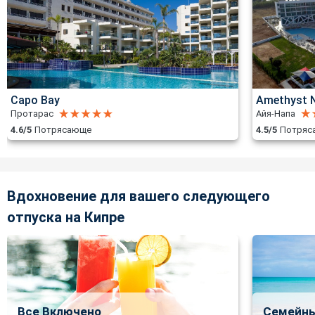
Capo Bay
Amethyst N
Протарас
Айя-Напа
4.6/5
Потрясающе
4.5/5
Потряс
Вдохновение для вашего следующего
отпуска на Кипре
Все Включено
Семейны