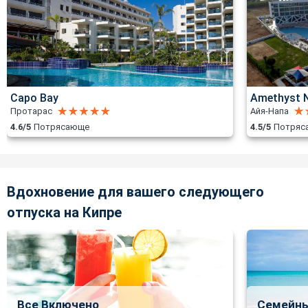
Capo Bay
Amethyst N
Протарас
Айя-Напа
4.6/5
Потрясающе
4.5/5
Потряс
Вдохновение для вашего следующего
отпуска на Кипре
Все Включено
Семейны