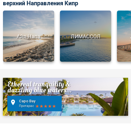
верхний Направления Кипр
Айя-Напа
ЛИМАССОЛ
Ethereal tranquility &
dazzling blue waters...
Capo Bay
Протарас