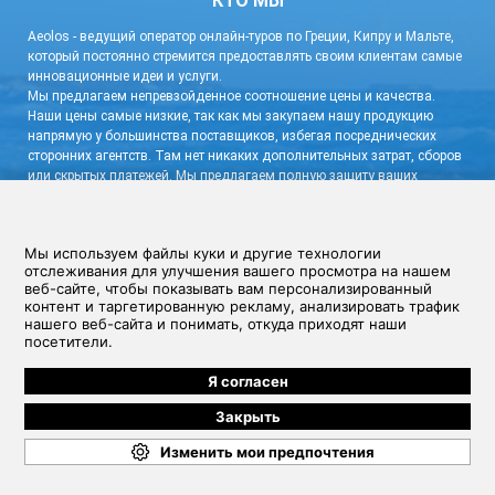
КТО МЫ
Aeolos - ведущий оператор онлайн-туров по Греции, Кипру и Мальте,
который постоянно стремится предоставлять своим клиентам самые
инновационные идеи и услуги.
Мы предлагаем непревзойденное соотношение цены и качества.
Наши цены самые низкие, так как мы закупаем нашу продукцию
напрямую у большинства поставщиков, избегая посреднических
сторонних агентств. Там нет никаких дополнительных затрат, сборов
или скрытых платежей. Мы предлагаем полную защиту ваших
персональных данных и гибкую систему бронирования с очень
низким депозитом и бесплатной отменой.
связаться с нами!
Условия и Положения
|
Политика конфиденциальности
Aeolos Cyprus Travel Ltd, Зенас Кантер 12, CY-1065, Никосия, Кипр, Номер
регистрации компании: 30678 (Зарегистрировано на Кипре) Контактная
информация: Номер офиса: +357 22881292, Адрес электронной почты:
info@bookcyprus.com
Copyright (C)2026 BookCyprus.com TM. All rights reserved.