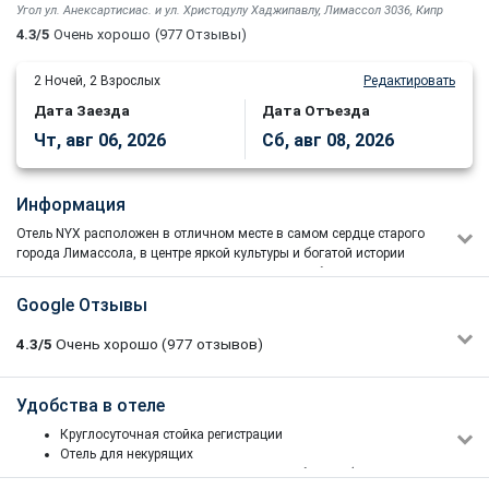
Угол ул. Анексартисиас. и ул. Христодулу Хаджипавлу, Лимассол 3036, Кипр
4.3/5
Очень хорошо
(977 Отзывы)
2
Ночей,
2
Взрослых
Редактировать
Дата Заезда
Дата Отъезда
Чт, авг 06, 2026
Сб, авг 08, 2026
Информация
Отель NYX расположен в отличном месте в самом сердце старого
города Лимассола, в центре яркой культуры и богатой истории
города. Стильный декор воплощает идеалы свободы, молодости
и самовыражения, предоставляя гостям незабываемые
Google Отзывы
впечатления от отдыха на Кипре.
Отель NYX Limassol расположен недалеко от таких знаковых
4.3/5
Очень хорошо
(977
отзывов)
достопримечательностей Лимассола, как порт, Лимассольский
замок и пристань для яхт Лимассола, в самом сердце
культурного богатства города.
Julia
Удобства в отеле
1/5
10/06/2026 21:38
Роскошные номера и люксы элегантно оформлены, обставлены
Круглосуточная стойка регистрации
Очень-очень шумно! Останавливаясь здесь, готовьтесь, что
со вкусом, смелыми цветами и очаровательными принтами,
Отель для некурящих
не будете спать ни одной ночи! Дорога, музыка с
которые сделают ваше пребывание в Лимассоле незабываемым.
Отель, где разрешено размещение с собаками (до 8 кг -
набережной, крики и песни прохожих - как будто прямо у